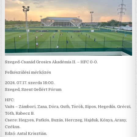
Szeged-Csanád Grosics Akadémia II. – HFC 0-0.
Felkészülési mérkőzés
2024. 07.17. szerda 18:00.
Szeged, Szent Gellért Fórum
HFC:
Vaits – Zámbori, Zana, Dóra, Guth, Török, Sipos, Hegedűs, Gréczi,
Tóth, Rabecz B.
Csere: Hegyes, Patkós, Buzás, Herczeg, Hajduk, Kónya, Arany,
Czékus.
Edző: Antal Krisztián.