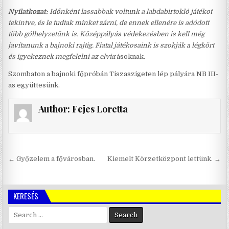
Nyilatkozat:
Időnként lassabbak voltunk a labdabirtokló játékot
tekintve, és le tudtak minket zárni, de ennek ellenére is adódott
több gólhelyzetünk is. Középpályás védekezésben is kell még
javítanunk a bajnoki rajtig. Fiatal játékosaink is szokják a légkört
és igyekeznek megfelelni az elv
árásoknak.
Szombaton a bajnoki főpróbán Tiszaszigeten lép pályára NB III-
as együttesünk.
Author:
Fejes Loretta
Bejegyzés
← Győzelem a fővárosban.
Kiemelt Körzetközpont lettünk. →
navigáció
KERESÉS
Search
for: