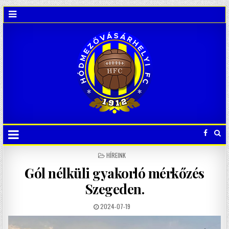
POSTED
HÍREINK
IN
Gól nélküli gyakorló mérkőzés
Szegeden.
2024-07-19