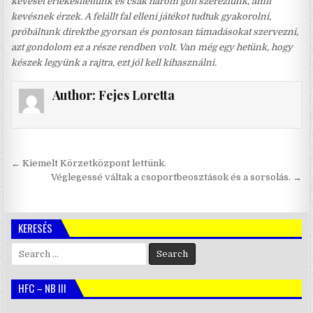
keveset értékesítettünk és csak három gólt szereztünk, amit
kevésnek érzek. A felállt fal elleni játékot tudtuk gyakorolni,
próbáltunk direktbe gyorsan és pontosan támadásokat szervezni,
azt gondolom ez a része rendben volt. Van még egy hetünk, hogy
készek legyünk a rajtra, ezt jól kell kihasználni.
Author:
Fejes Loretta
Bejegyzés
← Kiemelt Körzetközpont lettünk.
navigáció
Véglegessé váltak a csoportbeosztások és a sorsolás. →
KERESÉS
Search
for:
HFC – NB III