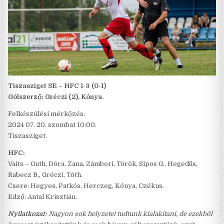
Tiszasziget SE – HFC 1-3 (0-1)
Gólszerző: Gréczi (2), Kónya.
Felkészülési mérkőzés.
2024 07. 20. szombat 10:00.
Tiszasziget.
HFC:
Vaits – Guth, Dóra, Zana, Zámbori, Török, Sipos G., Hegedűs,
Rabecz B., Gréczi, Tóth.
Csere: Hegyes, Patkós, Herczeg, Kónya, Czékus.
Edző: Antal Krisztián.
Nyilatkozat:
Nagyon sok helyzetet tudtunk kialakítani, de ezekből