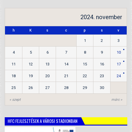
2024. november
h
K
s
c
p
s
v
1
2
3
4
5
6
7
8
9
10
11
12
13
14
15
16
17
18
19
20
21
22
23
24
25
26
27
28
29
30
« szept
márc »
HFC FEJLESZTÉSEK A VÁROSI STADIONBAN