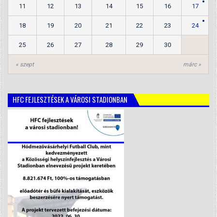
11
12
13
14
15
16
17
18
19
20
21
22
23
24
25
26
27
28
29
30
« szept
márc »
HFC FEJLESZTÉSEK A VÁROSI STADIONBAN