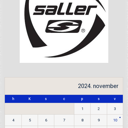
2024. november
h
K
s
c
p
s
v
1
2
3
4
5
6
7
8
9
10