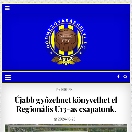
POSTED
HÍREINK
IN
Újabb győzelmet könyvelhet el
Regionális U13-as csapatunk.
2024-10-23