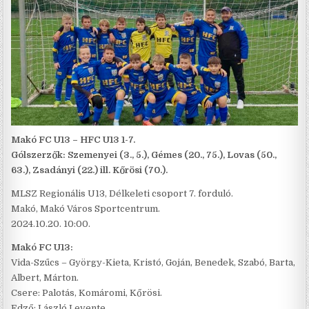
Makó FC U13 – HFC U13 1-7.
Gólszerzők: Szemenyei (3., 5.), Gémes (20., 75.), Lovas (50.,
63.), Zsadányi (22.) ill. Kőrösi (70.).
MLSZ Regionális U13, Délkeleti csoport 7. forduló.
Makó, Makó Város Sportcentrum.
2024.10.20. 10:00.
Makó FC U13:
Vida-Szűcs – György-Kieta, Kristó, Goján, Benedek, Szabó, Barta,
Albert, Márton.
Csere: Palotás, Komáromi, Kőrösi.
Edző: László Levente.