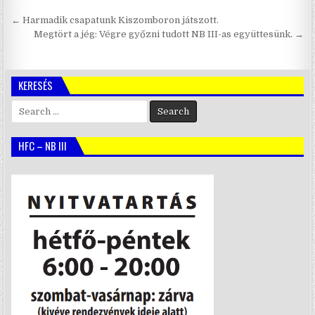
Bejegyzés
← Harmadik csapatunk Kiszomboron játszott.
navigáció
Megtört a jég: Végre győzni tudott NB III-as együttesünk. →
KERESÉS
Search
for:
HFC – NB III