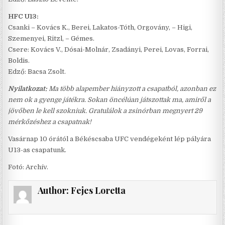
HFC U13:
Csanki – Kovács K., Berei, Lakatos-Tóth, Orgovány, – Higi,
Szemenyei, Ritzl, – Gémes.
Csere: Kovács V., Dósai-Molnár, Zsadányi, Perei, Lovas, Forrai,
Boldis.
Edző: Bacsa Zsolt.
Nyilatkozat:
Ma több alapember hiányzott a csapatból, azonban ez
nem ok a gyenge játékra. Sokan öncélúan játszottak ma, amiről a
jövőben le kell szokniuk. Gratulálok a zsinórban megnyert 29
mérkőzéshez a csapatnak!
Vasárnap 10 órától a Békéscsaba UFC vendégeként lép pályára
U13-as csapatunk.
Fotó: Archív.
Author:
Fejes Loretta