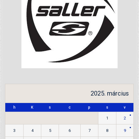
2025. március
h
K
s
c
p
s
v
1
2
3
4
5
6
7
8
9