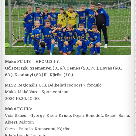
Makó FC U13 – HFC U13 1-7.
Gólszerzők: Szemenyei (3., 5.), Gémes (20., 75.), Lovas (50.,
63.), Zsadányi (22.) ill. Kőrösi (70.).
MLSZ Regionális U13, Délkeleti csoport 7. forduló.
Makó, Makó Város Sportcentrum.
2024.10.20. 10:00.
Makó FC U13:
Vida-Szűcs – György-Kieta, Kristó, Goján, Benedek, Szabó, Barta,
Albert, Márton.
Csere: Palotás, Komáromi, Kőrösi.
Edző: László Levente.