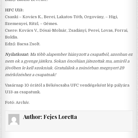
HFC U13:
Csanki – Kovács K., Berei, Lakatos-Tóth, Orgovány, – Higi,
Szemenyei, Ritzl, – Gémes.
Csere: Kovács V., Dósai-Molnár, Zsadányi, Perei, Lovas, Forrai,
Boldis.
Edző: Bacsa Zsolt.
Nyilatkozat:
Ma több alapember hiányzott a csapatból, azonban ez
nem ok a gyenge játékra. Sokan öncélúan játszottak ma, amiről a
jövőben le kell szokniuk. Gratulálok a zsinórban megnyert 29
mérkőzéshez a csapatnak!
Vasárnap 10 órától a Békéscsaba UFC vendégeként lép pályára
U13-as csapatunk.
Fotó: Archív.
Author:
Fejes Loretta