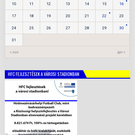
10
11
12
13
14
15
16
17
18
19
20
21
22
23
24
25
26
27
28
29
30
31
« nov
ápr »
HFC FEJLESZTÉSEK A VÁROSI STADIONBAN