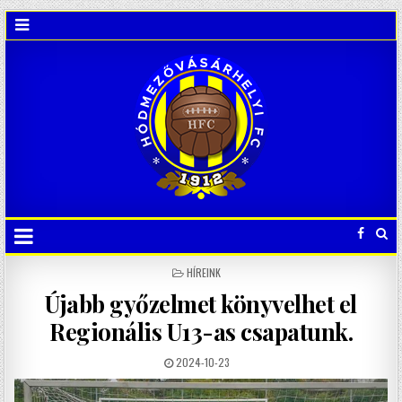
POSTED
HÍREINK
IN
Újabb győzelmet könyvelhet el
Regionális U13-as csapatunk.
2024-10-23