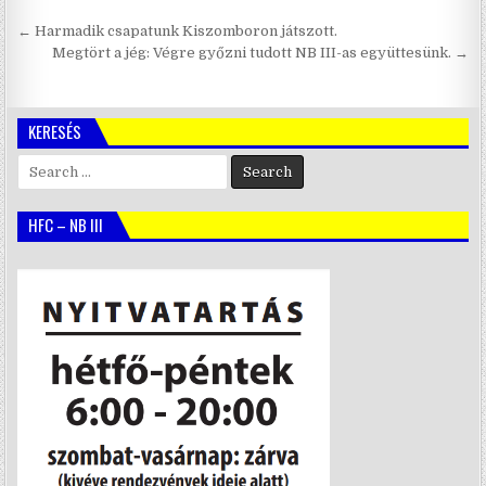
Bejegyzés
← Harmadik csapatunk Kiszomboron játszott.
navigáció
Megtört a jég: Végre győzni tudott NB III-as együttesünk. →
KERESÉS
Search
for:
HFC – NB III