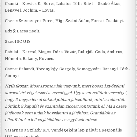
Csanki – Kovács K., Berei, Lakatos-Tóth, Ritzl, – Szabó Ákos,
Lengyel, Jochim, – Lovas.
Csere: Szemenyei, Perei, Higi, Szabó Ádám, Forrai, Zsadányi.
Edző: Bacsa Zsolt.
Szeol SC U13:
Babilai – Karcsú, Magos-Dóra, Vozár, Bubrják-Goda, Ambrus,
Németh, Bakaity, Kovács.
Csere: Erhardt, Toronykőy, Gergely, Somogyvári, Baranyi, Tóth-
Abonyi.
Nyilatkozat:
Most szomorúak vagyunk, mert hosszú győzelmi
sorozat ért véget ezzel a vereséggel. Úgy szenvedtünk vereséget,
hogy 3 negyeden át sokkal jobban játszottunk, mint az ellenfél.
Lőttünk 3 kapufát és számtalan ziccert rontottunk el. Ma a csere
játékosok sem tudtak hozzátenni a játékhoz. Gratulálok az
ellenfélnek a lelkes játékához és a győzelemhez!
Vasárnap a Szilády RFC vendégeként lép pályára Regionális
U13-as csapatunk.