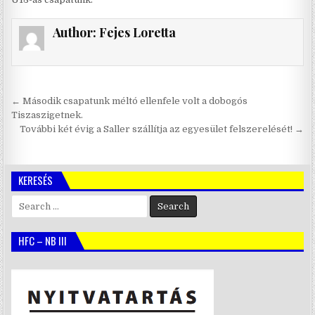
Author:
Fejes Loretta
Bejegyzés
← Második csapatunk méltó ellenfele volt a dobogós
navigáció
Tiszaszigetnek.
További két évig a Saller szállítja az egyesület felszerelését! →
KERESÉS
Search
for:
HFC – NB III