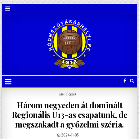
POSTED
HÍREINK
IN
Három negyeden át dominált
Regionális U13-as csapatunk, de
megszakadt a győzelmi széria.
2024-11-05