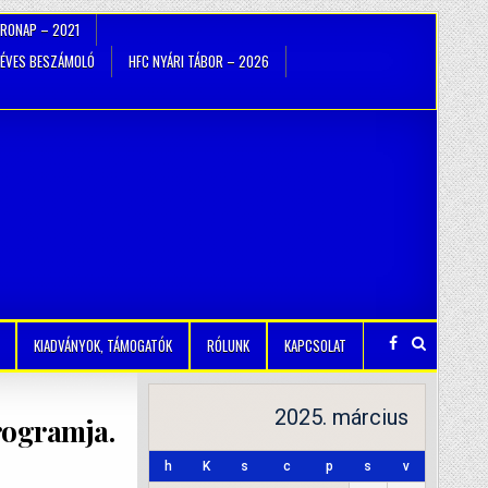
TRONAP – 2021
ÉVES BESZÁMOLÓ
HFC NYÁRI TÁBOR – 2026
KIADVÁNYOK, TÁMOGATÓK
RÓLUNK
KAPCSOLAT
2025. március
programja.
h
K
s
c
p
s
v