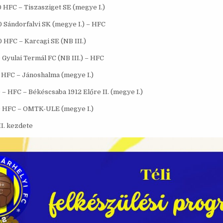
0 HFC – Tiszasziget SE (megye I.)
0 Sándorfalvi SK (megye I.) – HFC
0 HFC – Karcagi SE (NB III.)
0 Gyulai Termál FC (NB III.) – HFC
00 HFC – Jánoshalma (megye I.)
0 – HFC – Békéscsaba 1912 Előre II. (megye I.)
00 HFC – OMTK-ULE (megye I.)
II. kezdete