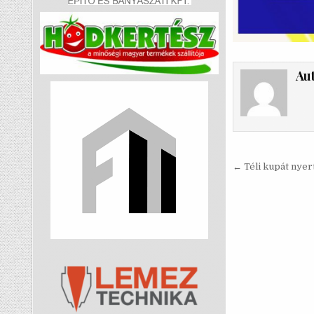
Au
Bejegyzé
← Téli kupát nyer
navigáci