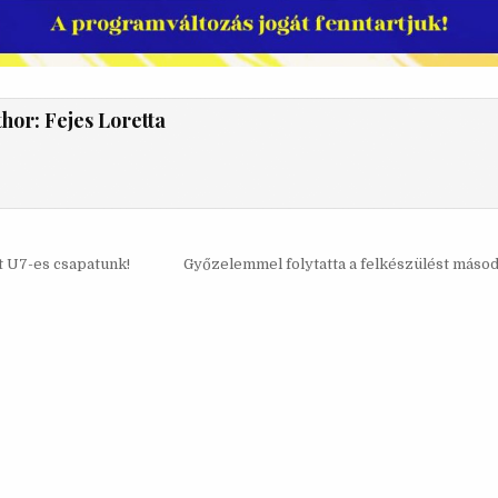
thor:
Fejes Loretta
s
t U7-es csapatunk!
Győzelemmel folytatta a felkészülést máso
ó