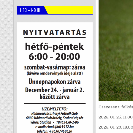
HFC – NB III
Összesen 9 felké
2025. 01. 25. 11:0
2025. 01. 29. 18: