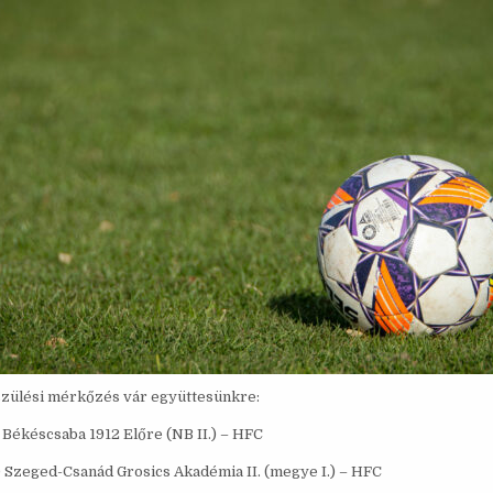
szülési mérkőzés vár együttesünkre:
0 Békéscsaba 1912 Előre (NB II.) – HFC
00 Szeged-Csanád Grosics Akadémia II. (megye I.) – HFC