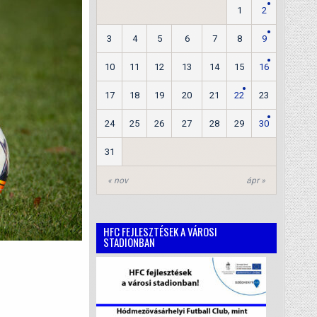
1
2
3
4
5
6
7
8
9
10
11
12
13
14
15
16
17
18
19
20
21
22
23
24
25
26
27
28
29
30
31
« nov
ápr »
HFC FEJLESZTÉSEK A VÁROSI
STADIONBAN