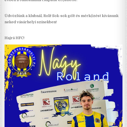
Üdvözlünk a klubnál, Roli! Sok-sok gólt és mérkőzést kívánunk
neked vásárhelyi színekben!
Hajrá HFC!