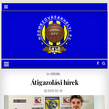
POSTED
HÍREINK
IN
Átigazolási hírek
2025-02-26