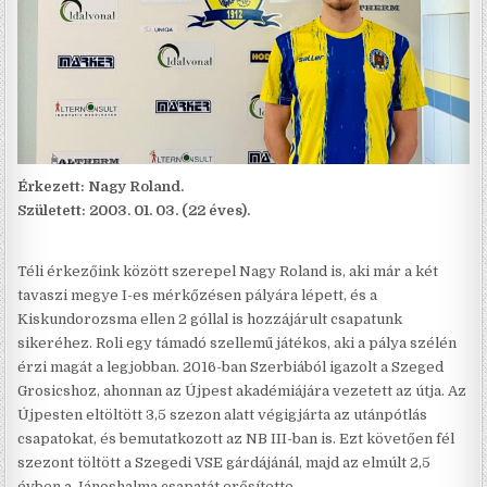
Érkezett: Nagy Roland.
Született: 2003. 01. 03. (22 éves).
Téli érkezőink között szerepel Nagy Roland is, aki már a két
tavaszi megye I-es mérkőzésen pályára lépett, és a
Kiskundorozsma ellen 2 góllal is hozzájárult csapatunk
sikeréhez. Roli egy támadó szellemű játékos, aki a pálya szélén
érzi magát a legjobban. 2016-ban Szerbiából igazolt a Szeged
Grosicshoz, ahonnan az Újpest akadémiájára vezetett az útja. Az
Újpesten eltöltött 3,5 szezon alatt végigjárta az utánpótlás
csapatokat, és bemutatkozott az NB III-ban is. Ezt követően fél
szezont töltött a Szegedi VSE gárdájánál, majd az elmúlt 2,5
évben a Jánoshalma csapatát erősítette.