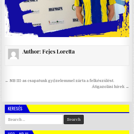
Author:
Fejes Loretta
Bejegyzés
← NB III-as csapatunk győzelemmel zárta a felkészülést.
navigáció
Átigazolási hírek →
KERESÉS
Search
for:
HFC – NB III