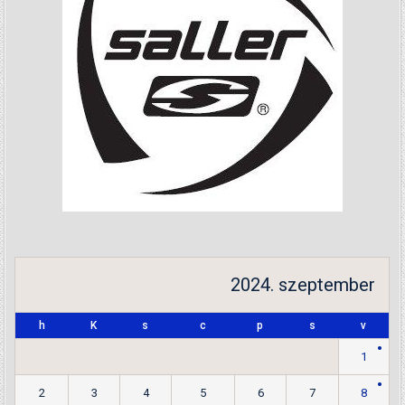
2024. szeptember
h
K
s
c
p
s
v
1
2
3
4
5
6
7
8