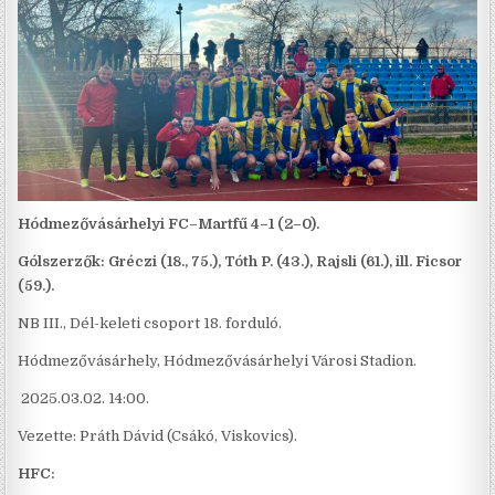
Hódmezővásárhelyi FC–Martfű 4–1 (2–0).
Gólszerzők: Gréczi (18., 75.), Tóth P. (43.), Rajsli (61.), ill. Ficsor
(59.).
NB III., Dél-keleti csoport 18. forduló.
Hódmezővásárhely, Hódmezővásárhelyi Városi Stadion.
2025.03.02. 14:00.
Vezette: Práth Dávid (Csákó, Viskovics).
HFC: