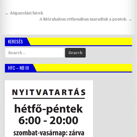
Bejegyzés
← Átigazolási hírek
navigáció
A Mórahalom otthonában maradtak a pontok. →
KERESÉS
Search
for:
HFC – NB III