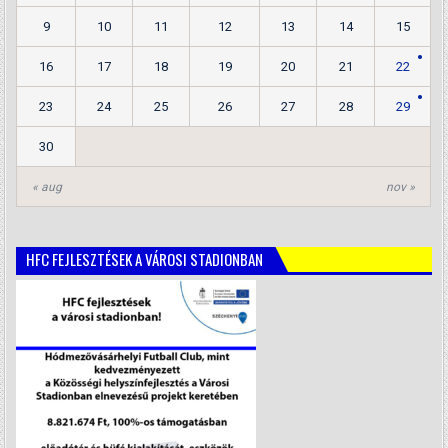
9
10
11
12
13
14
15
16
17
18
19
20
21
22
23
24
25
26
27
28
29
30
« aug
nov »
HFC FEJLESZTÉSEK A VÁROSI STADIONBAN