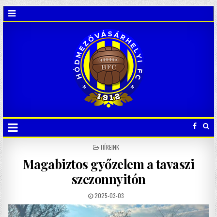
POSTED
HÍREINK
IN
Magabiztos győzelem a tavaszi
szezonnyitón
2025-03-03