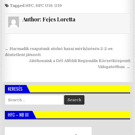
Tagged
HFC
,
HFC U19
,
U19
Author:
Fejes Loretta
Bejegyzés
← Harmadik csapatunk utolsó hazai mérkőzésén 2-2-es
navigáció
döntetlent játszott.
Játékosaink a Dél-Alföldi Regionális Körzetközponti
Válogatottban. →
KERESÉS
Search
for:
HFC – NB III