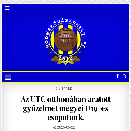
POSTED
HÍREINK
IN
Az UTC otthonában aratott
győzelmet megyei U19-es
csapatunk.
2025-05-22