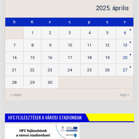
2025. április
h
K
s
c
p
s
v
1
2
3
4
5
6
7
8
9
10
11
12
13
14
15
16
17
18
19
20
21
22
23
24
25
26
27
28
29
30
« márc
máj »
HFC FEJLESZTÉSEK A VÁROSI STADIONBAN