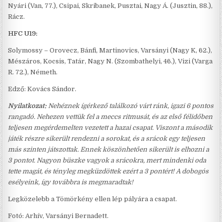
Nyári (Van, 77.), Csipai, Skribanek, Pusztai, Nagy Á. (Jusztin, 88.),
Rácz.
HFC U19:
Solymossy – Orovecz, Bánfi, Martinovics, Varsányi (Nagy K, 62.),
Mészáros, Kocsis, Tatár, Nagy N. (Szombathelyi, 46.), Vizi (Varga
R. 72.), Németh.
Edző: Kovács Sándor.
Nyilatkozat:
Nehéznek ígérkező találkozó várt ránk, igazi 6 pontos
rangadó. Nehezen vettük fel a meccs ritmusát, és az első félidőben
teljesen megérdemelten vezetett a hazai csapat. Viszont a második
játék részre sikerült rendezni a sorokat, és a srácok egy teljesen
más szinten játszottak. Ennek köszönhetően sikerült is elhozni a
3 pontot. Nagyon büszke vagyok a srácokra, mert mindenki oda
tette magát, és tényleg megküzdöttek ezért a 3 pontért! A dobogós
esélyeink, így továbbra is megmaradtak!
Legközelebb a Tömörkény ellen lép pályára a csapat.
Fotó: Arhív, Varsányi Bernadett.