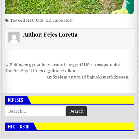
Tagged
HFC U13
,
KK válogatott
Author:
Fejes Loretta
Bejegyzés
← Fölényes győzelmet aratott megyei U19-es csapatunk a
navigáció
Tömörkény U19-es együttese ellen.
Győzelem az utolsó bajnoki mérkőzésen. →
KERESÉS
Search
for:
HFC – NB III