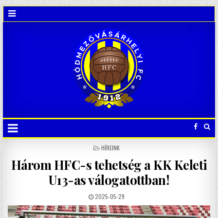
POSTED
HÍREINK
IN
Három HFC-s tehetség a KK Keleti
U13-as válogatottban!
2025-05-29