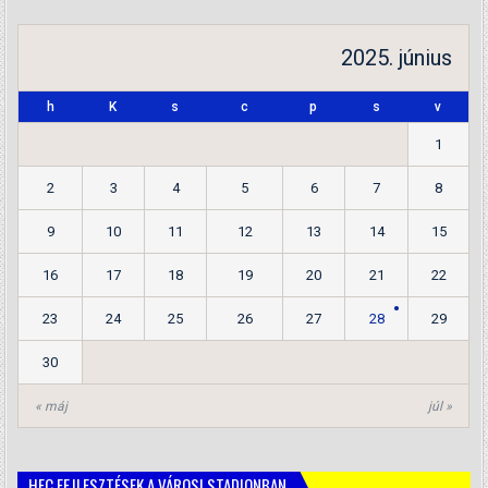
2025. június
h
K
s
c
p
s
v
1
2
3
4
5
6
7
8
9
10
11
12
13
14
15
16
17
18
19
20
21
22
23
24
25
26
27
28
29
30
« máj
júl »
HFC FEJLESZTÉSEK A VÁROSI STADIONBAN