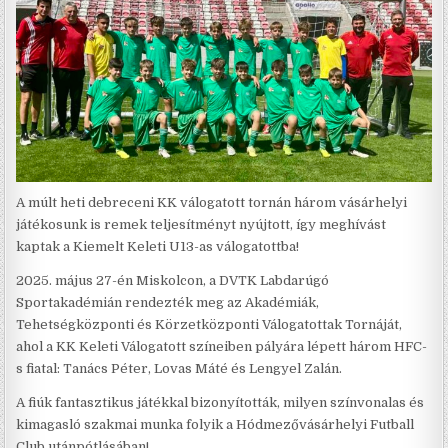
A múlt heti debreceni KK válogatott tornán három vásárhelyi
játékosunk is remek teljesítményt nyújtott, így meghívást
kaptak a Kiemelt Keleti U13-as válogatottba!
2025. május 27-én Miskolcon, a DVTK Labdarúgó
Sportakadémián rendezték meg az Akadémiák,
Tehetségközponti és Körzetközponti Válogatottak Tornáját,
ahol a KK Keleti Válogatott színeiben pályára lépett három HFC-
s fiatal: Tanács Péter, Lovas Máté és Lengyel Zalán.
A fiúk fantasztikus játékkal bizonyították, milyen színvonalas és
kimagasló szakmai munka folyik a Hódmezővásárhelyi Futball
Club utánpótlásában!