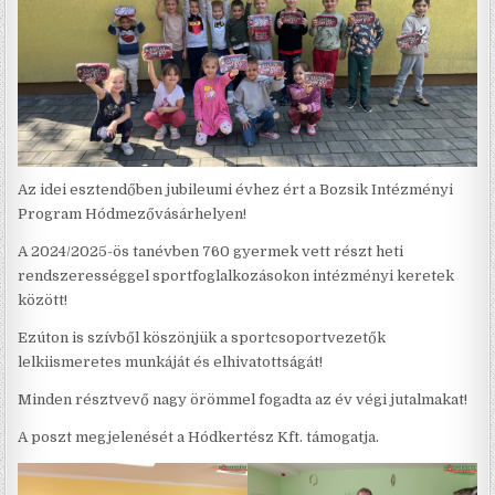
Az idei esztendőben jubileumi évhez ért a Bozsik Intézményi
Program Hódmezővásárhelyen!
A 2024/2025-ös tanévben 760 gyermek vett részt heti
rendszerességgel sportfoglalkozásokon intézményi keretek
között!
Ezúton is szívből köszönjük a sportcsoportvezetők
lelkiismeretes munkáját és elhivatottságát!
Minden résztvevő nagy örömmel fogadta az év végi jutalmakat!
A poszt megjelenését a Hódkertész Kft. támogatja.