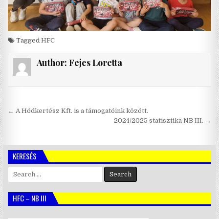
Tagged
HFC
Author:
Fejes Loretta
Bejegyzés
← A Hódkertész Kft. is a támogatóink között.
navigáció
2024/2025 statisztika NB III. →
KERESÉS
Search
for:
HFC – NB III