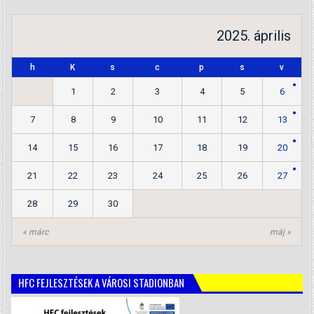
2025. április
h
K
s
c
p
s
v
1
2
3
4
5
6
7
8
9
10
11
12
13
14
15
16
17
18
19
20
21
22
23
24
25
26
27
28
29
30
« márc
máj »
HFC FEJLESZTÉSEK A VÁROSI STADIONBAN