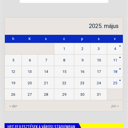
2025. május
h
K
s
c
p
s
v
1
2
3
4
5
6
7
8
9
10
11
12
13
14
15
16
17
18
19
20
21
22
23
24
25
26
27
28
29
30
31
« ápr
jún »
HFC FEJLESZTÉSEK A VÁROSI STADIONBAN