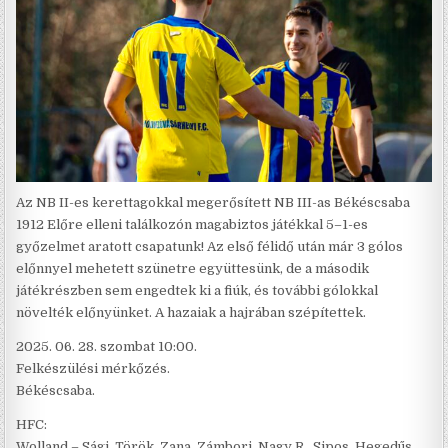
Az NB II-es kerettagokkal megerősített NB III-as Békéscsaba
1912 Előre elleni találkozón magabiztos játékkal 5–1-es
győzelmet aratott csapatunk! Az első félidő után már 3 gólos
előnnyel mehetett szünetre együttesünk, de a második
játékrészben sem engedtek ki a fiúk, és további gólokkal
növelték előnyünket. A hazaiak a hajrában szépítettek.
2025. 06. 28. szombat 10:00.
Felkészülési mérkőzés.
Békéscsaba.
HFC:
Wolland – Sági, Török, Zana, Zámbori, Nagy R., Sipos, Hegedűs,