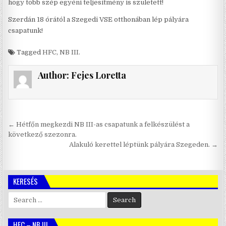
hogy több szép egyéni teljesítmény is született!
Szerdán 18 órától a Szegedi VSE otthonában lép pályára
csapatunk!
Tagged
HFC
,
NB III.
Author:
Fejes Loretta
Bejegyzés
← Hétfőn megkezdi NB III-as csapatunk a felkészülést a
navigáció
következő szezonra.
Alakuló kerettel léptünk pályára Szegeden. →
KERESÉS
Search
for:
HFC – NB III