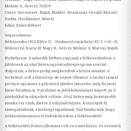
Molnár Á., Gréczi, Tóth P.
Csere: Gerencsér, Rajsli, Mahler, Rónaszegi, Osvald, Marosi,
Dudás, Hochheiser, Murár.
Edző: Szűcs Róbert.
Végeredmény:
Békéscsaba 1912 Előre II – Hódmezővásárhelyi FC 1–5 (0–3).
Gólszerző: Kurai ill. Nagy R., Gréczi, Molnár Á, Marosi, Rajsli.
Nyilatkozat: A második hétben vagyunk a felkészülésben, a
játékosok az első héten egyéni edzésprogram szerint
dolgoztak, a héten pedig megkezdtük a közös munkát. A
terhelésé volt a főszerep, de ennek ellenére a tavalyi csapat
gerince ugyanazt a gólratörő játékot játszotta, még ha most
kissé fáradtan is. 9 próbázó is játéklehetőséget kapott, az ő
játékukkal is elégedett voltam. Jövő héten még keményebb
munka vár ránk, illetve 2 edzőmérkőzés. Köszönjük fő
támogatónknak, elnökségi tagunknak, Vad Sándornak, hogy
zökkenőmentesen el tudtuk kezdeni a felkészülést!
A felkészülés fontos állomása volt ez a mérkőzés, és örömteli,