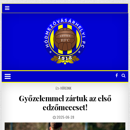
POSTED
HÍREINK
IN
Győzelemmel zártuk az első
edzőmeccset!
2025-06-28