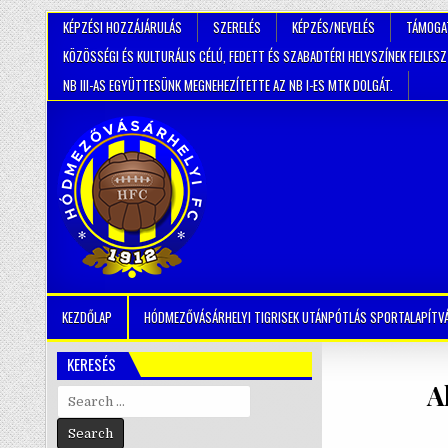
KÉPZÉSI HOZZÁJÁRULÁS
SZERELÉS
KÉPZÉS/NEVELÉS
TÁMOGA
KÖZÖSSÉGI ÉS KULTURÁLIS CÉLÚ, FEDETT ÉS SZABADTÉRI HELYSZÍNEK FEJLES
NB III-AS EGYÜTTESÜNK MEGNEHEZÍTETTE AZ NB I-ES MTK DOLGÁT.
KEZDŐLAP
HÓDMEZŐVÁSÁRHELYI TIGRISEK UTÁNPÓTLÁS SPORTALAPÍTV
KERESÉS
A
Search
for: