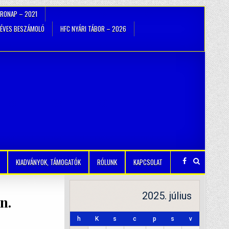
TRONAP – 2021
ÉVES BESZÁMOLÓ
HFC NYÁRI TÁBOR – 2026
KIADVÁNYOK, TÁMOGATÓK
RÓLUNK
KAPCSOLAT
2025. július
n.
h
K
s
c
p
s
v