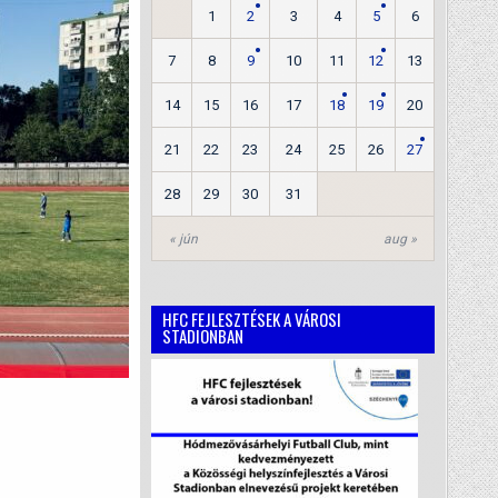
1
2
3
4
5
6
7
8
9
10
11
12
13
14
15
16
17
18
19
20
21
22
23
24
25
26
27
28
29
30
31
« jún
aug »
HFC FEJLESZTÉSEK A VÁROSI
STADIONBAN