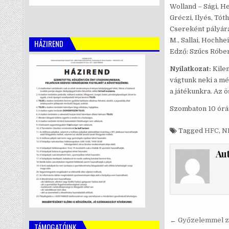
Wolland – Sági, He
Gréczi, Ilyés, Tóth
Csereként pályára 
M., Sallai, Hochhe
HÁZIREND
Edző: Szűcs Róber
Nyilatkozat:
Kilen
vágtunk neki a mé
a játékunkra. Az 
Szombaton 10 órát
Tagged
HFC
,
NB
Au
Bejegyzé
← Győzelemmel zá
TÁMOGATÓINK