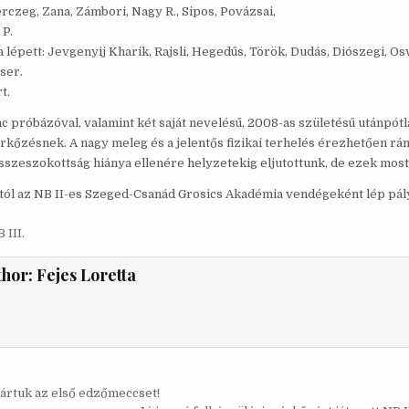
rczeg, Zana, Zámbori, Nagy R., Sipos, Povázsai,
 P.
lépett: Jevgenyij Kharik, Rajsli, Hegedűs, Török, Dudás, Diószegi, Osv
iser.
t.
c próbázóval, valamint két saját nevelésű, 2008-as születésű utánpótl
rkőzésnek. A nagy meleg és a jelentős fizikai terhelés érezhetően rá
összeszokottság hiánya ellenére helyzetekig eljutottunk, de ezek mos
ól az NB II-es Szeged-Csanád Grosics Akadémia vendégeként lép pály
 III.
thor:
Fejes Loretta
s
rtuk az első edzőmeccset!