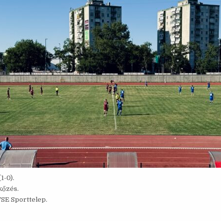
1-0).
kőzés.
VSE Sporttelep.