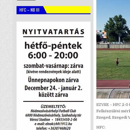
HFC – NB III
SZVSE – HFC 2-0 (
Felkészülési mér
Szeged, Szegedi 
HFC: