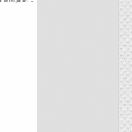
II-as csapatunk. →