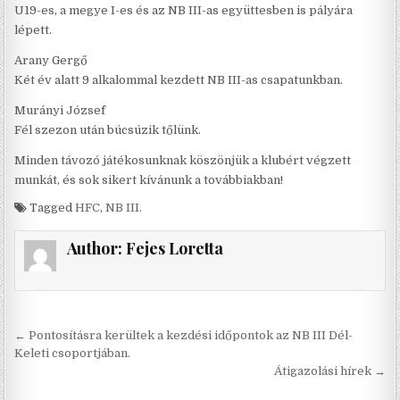
U19-es, a megye I-es és az NB III-as együttesben is pályára
lépett.
Arany Gergő
Két év alatt 9 alkalommal kezdett NB III-as csapatunkban.
Murányi József
Fél szezon után búcsúzik tőlünk.
Minden távozó játékosunknak köszönjük a klubért végzett
munkát, és sok sikert kívánunk a továbbiakban!
Tagged
HFC
,
NB III.
Author:
Fejes Loretta
Bejegyzés
← Pontosításra kerültek a kezdési időpontok az NB III Dél-
navigáció
Keleti csoportjában.
Átigazolási hírek →