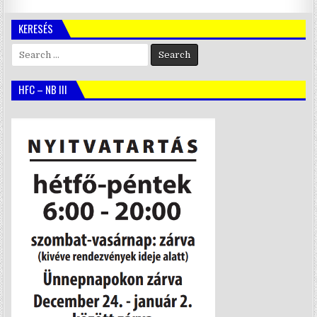
KERESÉS
Search
for:
HFC – NB III