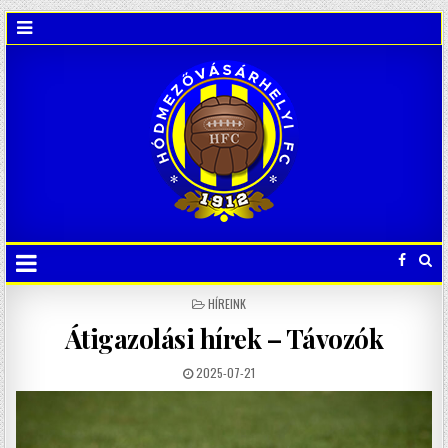
POSTED
HÍREINK
IN
Átigazolási hírek – Távozók
2025-07-21