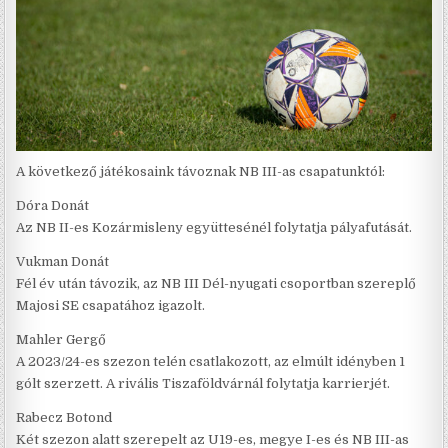
A következő játékosaink távoznak NB III-as csapatunktól:
Dóra Donát
Az NB II-es Kozármisleny együttesénél folytatja pályafutását.
Vukman Donát
Fél év után távozik, az NB III Dél-nyugati csoportban szereplő
Majosi SE csapatához igazolt.
Mahler Gergő
A 2023/24-es szezon telén csatlakozott, az elmúlt idényben 1
gólt szerzett. A rivális Tiszaföldvárnál folytatja karrierjét.
Rabecz Botond
Két szezon alatt szerepelt az U19-es, megye I-es és NB III-as