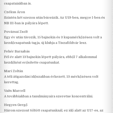
csapatainkban is.
Czékus Áron
Szintén két szezon után búcsúzik. Az U19-ben, megye I-ben és
NB III-ban is pályára lépett.
Povázsai Zsolt
Egy év után távozik, 15 bajnokin és 3 kupamérkőzésen volt a
kezdőcsapatunk tagja, új klubja a Tiszaföldvár lesz.
Fehér Barnabás
Fél év alatt 13 bajnokin lépett pályára, ebből 7 alkalommal
kezdőként erősítette csapatunkat.
Mari Zoltán
A téli átigazolási időszakban érkezett, 13 mérkőzésen volt
kerettag.
Vaits Marcell
A továbbiakban a tanulmányaira szeretne koncentrálni.
Hegyes Gergő
Három szezont töltött csapatunknál, ez idő alatt az U17-es, az