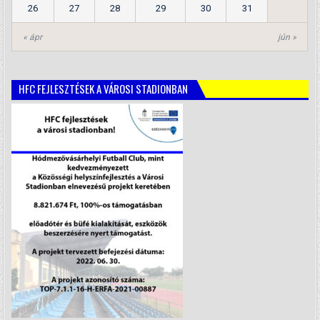
26
27
28
29
30
31
« ápr
jún »
HFC FEJLESZTÉSEK A VÁROSI STADIONBAN