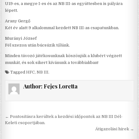
U19-es, a megye I-es és az NB III-as együttesben is pályára
lépett.
Arany Gergő
Két év alatt 9 alkalommal kezdett NB III-as csapatunkban.
Murányi József
Fél szezon után búcsúzik tőlünk.
Minden távozó játékosunknak köszönjük a klubért végzett
munkát, és sok sikert kívánunk a továbbiakban!
Tagged
HFC
,
NB III.
Author:
Fejes Loretta
Bejegyzés
← Pontosításra kerültek a kezdési időpontok az NB III Dél-
navigáció
Keleti csoportjában.
Átigazolási hírek →