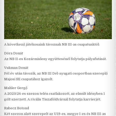
A következő játékosaink távoznak NB III-as csapatunktól:
Dóra Donát
Az NB II-es Kozármisleny együttesénél folytatja pályafutását.
Vukman Donát
Fél év után távozik, az NB III Dél-nyugati csoportban szereplő
Majosi SE csapatához igazolt.
Mahler Gergő
A 2023/24-es szezon telén csatlakozott, az elmúlt idényben 1
gólt szerzett. A rivális Tiszaföldvárnál folytatja karrierjét.
Rabecz Botond
Két szezon alatt szerepelt az U19-es, megye I-es és NB III-as