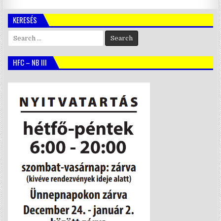
KERESÉS
Search
for:
HFC – NB III