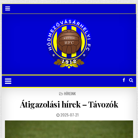
POSTED
HÍREINK
IN
Átigazolási hírek – Távozók
2025-07-21