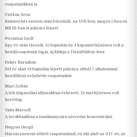
csapatainkban is.
Czékus Áron
Szintén két szezon után búcsúzik. Az U19-ben, megye I-ben és
NB III-ban is pályára lépett.
Povázsai Zsolt
Egy év után távozik, 15 bajnokin és 3 kupamérkőzésen volt a
kezdőcsapatunk tagja, új klubja a Tiszaföldvár lesz.
Fehér Barnabás
Fél év alatt 13 bajnokin lépett pályára, ebből 7 alkalommal
kezdőként erősítette csapatunkat.
Mari Zoltán
A téli átigazolási időszakban érkezett, 13 mérkőzésen volt
kerettag.
Vaits Marcell
A továbbiakban a tanulmányaira szeretne koncentrálni.
Hegyes Gergő
Három szezont töltött csapatunknál, ez idő alatt az U17-es, az