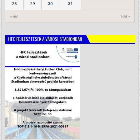
28
29
30
31
« jún
aug »
HFC FEJLESZTÉSEK A VÁROSI STADIONBAN