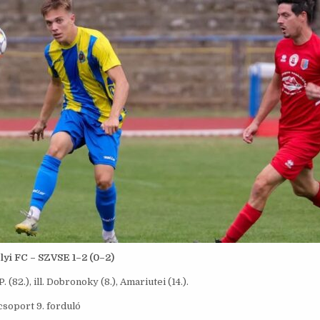
yi FC – SZVSE 1–2 (0–2)
P. (82.), ill. Dobronoky (8.), Amariutei (14.).
 csoport 9. forduló