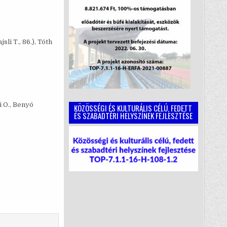
sli T., 86.), Tóth
i O., Benyó
KÖZÖSSÉGI ÉS KULTURÁLIS CÉLÚ, FEDETT
ÉS SZABADTÉRI HELYSZÍNEK FEJLESZTÉSE