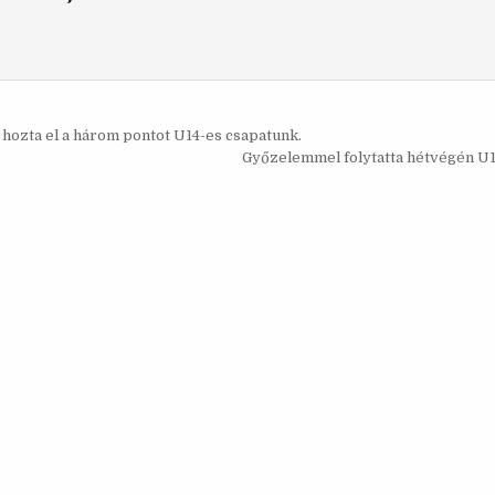
s
l hozta el a három pontot U14-es csapatunk.
ó
Győzelemmel folytatta hétvégén U1