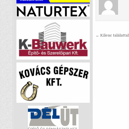
Bejegyzé
← Kilenc találatta
navigáci