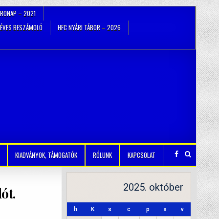
TRONAP – 2021
ÉVES BESZÁMOLÓ
HFC NYÁRI TÁBOR – 2026
KIADVÁNYOK, TÁMOGATÓK
RÓLUNK
KAPCSOLAT
2025. október
ót.
h
K
s
c
p
s
v