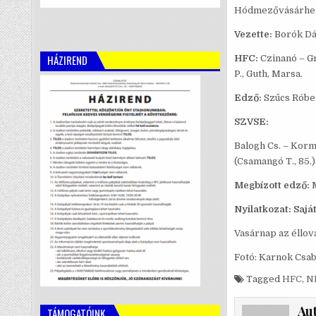
Hódmezővásárhel
Vezette:
Borók Dán
HÁZIREND
HFC:
Czinanó – Gré
P., Guth, Marsa.
Edző:
Szűcs Róbe
SZVSE:
Balogh Cs. – Kormá
(Csamangó T., 85.),
Megbízott edző:
Nyilatkozat: Sajá
Vasárnap az éllov
Fotó: Karnok Csa
Tagged
HFC
,
NB
Au
TÁMOGATÓINK