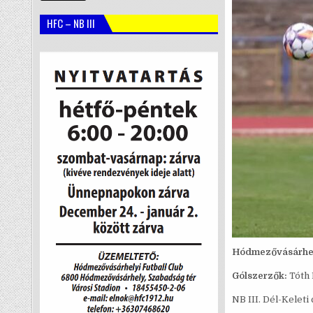
HFC – NB III
Hódmezővásárhel
Gólszerzők:
Tóth 
NB III. Dél-Keleti