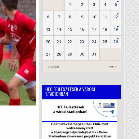
1
2
3
4
5
6
7
8
9
10
11
12
13
14
15
16
17
18
19
20
21
22
23
24
25
26
27
28
29
30
31
« szept
nov »
HFC FEJLESZTÉSEK A VÁROSI
STADIONBAN