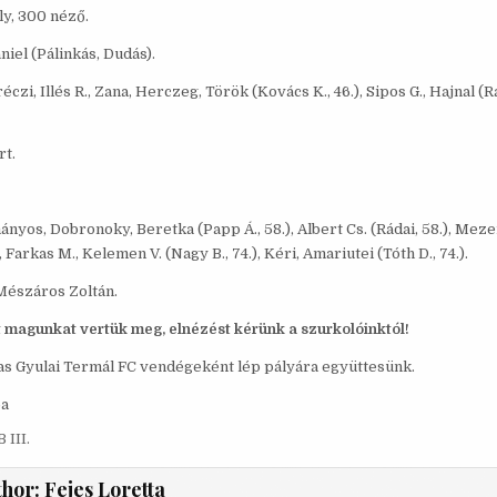
y, 300 néző.
iel (Pálinkás, Dudás).
czi, Illés R., Zana, Herczeg, Török (Kovács K., 46.), Sipos G., Hajnal (Raj
rt.
nyos, Dobronoky, Beretka (Papp Á., 58.), Albert Cs. (Rádai, 58.), Meze
 Farkas M., Kelemen V. (Nagy B., 74.), Kéri, Amariutei (Tóth D., 74.).
Mészáros Zoltán.
t magunkat vertük meg, elnézést kérünk a szurkolóinktól!
as Gyulai Termál FC vendégeként lép pályára együttesünk.
ba
 III.
thor:
Fejes Loretta