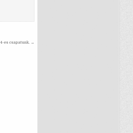
4-es csapatunk. →