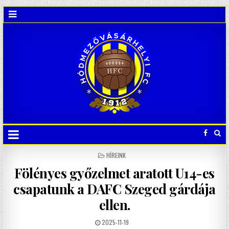
POSTED
HÍREINK
IN
Fölényes győzelmet aratott U14-es
csapatunk a DAFC Szeged gárdája
ellen.
2025-11-19