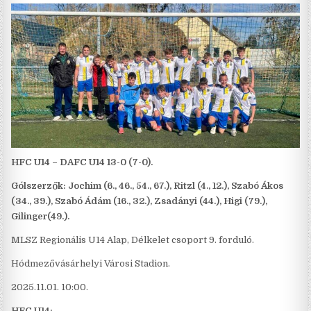
HFC U14 – DAFC U14 13-0 (7-0).
Gólszerzők: Jochim (6., 46., 54., 67.), Ritzl (4., 12.), Szabó Ákos
(34., 39.), Szabó Ádám (16., 32.), Zsadányi (44.), Higi (79.),
Gilinger(49.).
MLSZ Regionális U14 Alap, Délkelet csoport 9. forduló.
Hódmezővásárhelyi Városi Stadion.
2025.11.01. 10:00.
HFC U14: