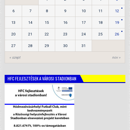
6
7
8
9
10
11
12
13
14
15
16
17
18
19
20
21
22
23
24
25
26
27
28
29
30
31
« szept
nov »
HFC FEJLESZTÉSEK A VÁROSI STADIONBAN