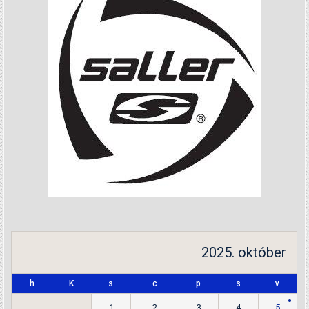
2025. október
h
K
s
c
p
s
v
1
2
3
4
5