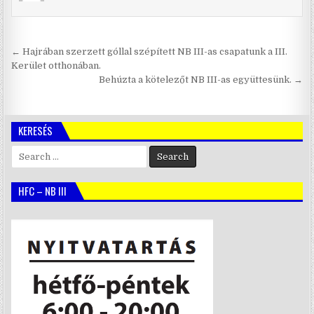
Bejegyzés
← Hajrában szerzett góllal szépített NB III-as csapatunk a III.
navigáció
Kerület otthonában.
Behúzta a kötelezőt NB III-as együttesünk. →
KERESÉS
Search
for:
HFC – NB III