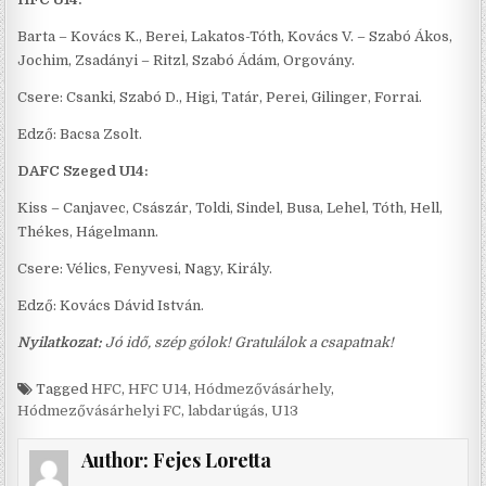
Barta – Kovács K., Berei, Lakatos-Tóth, Kovács V. – Szabó Ákos,
Jochim, Zsadányi – Ritzl, Szabó Ádám, Orgovány.
Csere: Csanki, Szabó D., Higi, Tatár, Perei, Gilinger, Forrai.
Edző: Bacsa Zsolt.
DAFC Szeged U14:
Kiss – Canjavec, Császár, Toldi, Sindel, Busa, Lehel, Tóth, Hell,
Thékes, Hágelmann.
Csere: Vélics, Fenyvesi, Nagy, Király.
Edző: Kovács Dávid István.
Nyilatkozat:
Jó idő, szép gólok! Gratulálok a csapatnak!
Tagged
HFC
,
HFC U14
,
Hódmezővásárhely
,
Hódmezővásárhelyi FC
,
labdarúgás
,
U13
Author:
Fejes Loretta