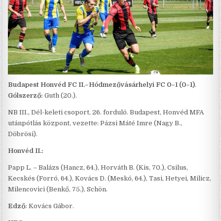
Budapest Honvéd FC II.–Hódmezővásárhelyi FC 0–1 (0–1)
.
Gólszerző:
Guth (20.).
NB III., Dél-keleti csoport, 26. forduló. Budapest, Honvéd MFA
utánpótlás központ, vezette: Pázsi Máté Imre (Nagy B.,
Döbrösi).
Honvéd II.:
Papp L. – Balázs (Hancz, 64.), Horváth B. (Kis, 70.), Csilus,
Kecskés (Forró, 64.), Kovács D. (Meskó, 64.), Tasi, Hetyei, Milicz,
Milencovici (Benkő, 75.), Schön.
Edző:
Kovács Gábor.