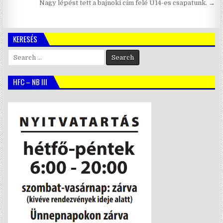
navigáció
Nagy lépést tett a bajnoki cím felé U14-es csapatunk. →
KERESÉS
Search
for:
HFC – NB III