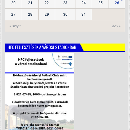
20
21
22
23
24
25
26
27
28
29
30
31
« szept
nov »
HFC FEJLESZTÉSEK A VÁROSI STADIONBAN