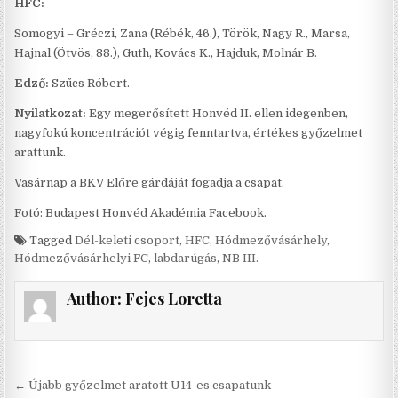
HFC:
Somogyi – Gréczi, Zana (Rébék, 46.), Török, Nagy R., Marsa,
Hajnal (Ötvös, 88.), Guth, Kovács K., Hajduk, Molnár B.
Edző:
Szűcs Róbert.
Nyilatkozat:
Egy megerősített Honvéd II. ellen idegenben,
nagyfokú koncentrációt végig fenntartva, értékes győzelmet
arattunk.
Vasárnap a BKV Előre gárdáját fogadja a csapat.
Fotó: Budapest Honvéd Akadémia Facebook.
Tagged
Dél-keleti csoport
,
HFC
,
Hódmezővásárhely
,
Hódmezővásárhelyi FC
,
labdarúgás
,
NB III.
Author:
Fejes Loretta
Bejegyzés
← Újabb győzelmet aratott U14-es csapatunk