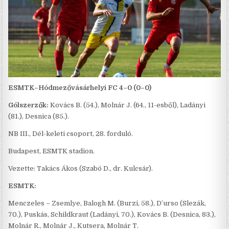
ESMTK–Hódmezővásárhelyi FC 4–0 (0–0)
Gólszerzők:
Kovács B. (54.), Molnár J. (64., 11-esből), Ladányi
(81.), Desnica (85.).
NB III., Dél-keleti csoport, 28. forduló.
Budapest, ESMTK stadion.
Vezette: Takács Ákos (Szabó D., dr. Kulcsár).
ESMTK:
Menczeles – Zsemlye, Balogh M. (Burzi, 58.), D’urso (Slezák,
70.), Puskás, Schildkraut (Ladányi, 70.), Kovács B. (Desnica, 83.),
Molnár R., Molnár J., Kutsera, Molnár T.