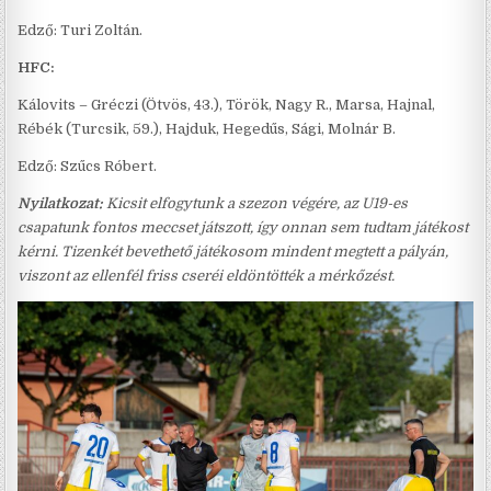
Edző: Turi Zoltán.
HFC:
Kálovits – Gréczi (Ötvös, 43.), Török, Nagy R., Marsa, Hajnal,
Rébék (Turcsik, 59.), Hajduk, Hegedűs, Sági, Molnár B.
Edző: Szűcs Róbert.
Nyilatkozat:
Kicsit elfogytunk a szezon végére, az U19-es
csapatunk fontos meccset játszott, így onnan sem tudtam játékost
kérni. Tizenkét bevethető játékosom mindent megtett a pályán,
viszont az ellenfél friss cseréi eldöntötték a mérkőzést.