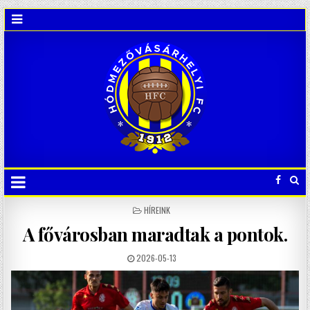
POSTED
HÍREINK
IN
A fővárosban maradtak a pontok.
2026-05-13