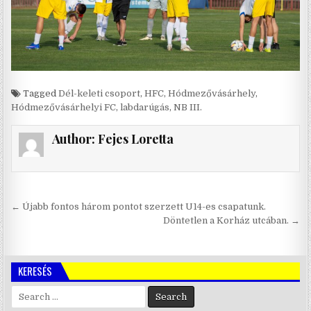
Tagged
Dél-keleti csoport
,
HFC
,
Hódmezővásárhely
,
Hódmezővásárhelyi FC
,
labdarúgás
,
NB III.
Author:
Fejes Loretta
Bejegyzés
← Újabb fontos három pontot szerzett U14-es csapatunk.
navigáció
Döntetlen a Korház utcában. →
KERESÉS
Search
for: