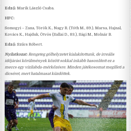
Edző:
Marik László Csaba.
HFC:
Somogyi – Zana, Török K., Nagy R. (Tóth M., 89.), Marsa, Hajnal,
Kovács K., Hajduk, Ötvös (Sallai D., 83.), Sági M., Molnár B.
Edző:
Szűcs Róbert.
Nyilatkozat:
Rengeteg gólhelyzetet kialakítottunk, de irreális
időjárási körülmények között sokkal inkább hasonlított ez a
meccs egy vízilabda-mérkőzésre. Minden játékosomat megilleti a
dicséret, mert hatalmasat küzdöttek.