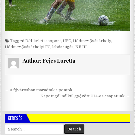
Tagged
Dél-keleti csoport
,
HFC
,
Hódmezővásárhely
,
Hódmezővásárhelyi FC
,
labdarúgás
,
NB III.
Author:
Fejes Loretta
Bejegyzés
← A fővárosban maradtak a pontok.
navigáció
Kapott gól nélkül győzött U14-es csapatunk. →
KERESÉS
Search
for: