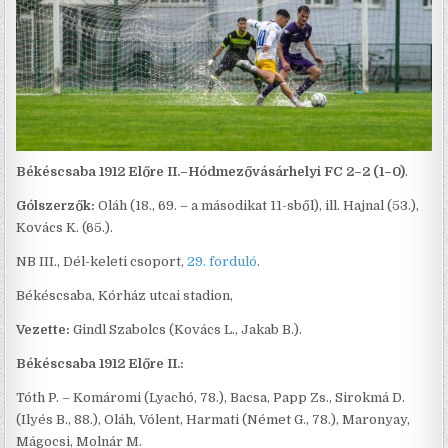
Békéscsaba 1912 Előre II.–Hódmezővásárhelyi FC 2–2 (1–0)
.
Gólszerzők:
Oláh (18., 69. – a másodikat 11-sből), ill. Hajnal (53.),
Kovács K. (65.).
NB III., Dél-keleti csoport,
29. forduló
.
Békéscsaba, Kórház utcai stadion,
Vezette:
Gindl Szabolcs (Kovács L., Jakab B.).
Békéscsaba 1912 Előre II.:
Tóth P. – Komáromi (Lyachó, 78.), Bacsa, Papp Zs., Sirokmá D.
(Ilyés B., 88.), Oláh, Vólent, Harmati (Német G., 78.), Maronyay,
Mágocsi, Molnár M.