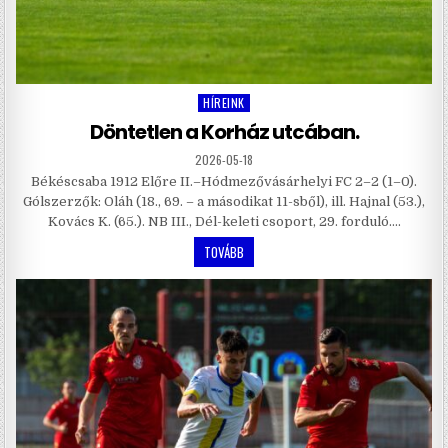
HÍREINK
Posted
in
Döntetlen a Korház utcában.
2026-05-18
Békéscsaba 1912 Előre II.–Hódmezővásárhelyi FC 2–2 (1–0).
Gólszerzők: Oláh (18., 69. – a másodikat 11-sből), ill. Hajnal (53.),
Kovács K. (65.). NB III., Dél-keleti csoport, 29. forduló….
TOVÁBB