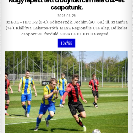
Nagy lépést tett a bajnoki cím felé U14-es
csapatunk.
2026-04-29
SZEOL – HFC 1-2 (0-0). Gólszerzők: Jochim (60., 66.) ill. Számfira
(74.). Kiállítva: Lakatos-Tóth MLSZ Regionális U14 Alap, Délkelet
csoport 20. forduló. 2026.04.19. 10:00 Szeged,…
TOVÁBB