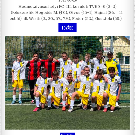
Hódmezővásárhelyi FC–III. kerületi TVE 3–6 (2–2)
Gólszerzők: Hegedűs M. (43.), Ötvös (45+1), Hajnal (86. – 11-
esből), ill. Wirth (2., 20., 57., 79.), Fodor (52.), Gosztola (59.)….
TOVÁBB