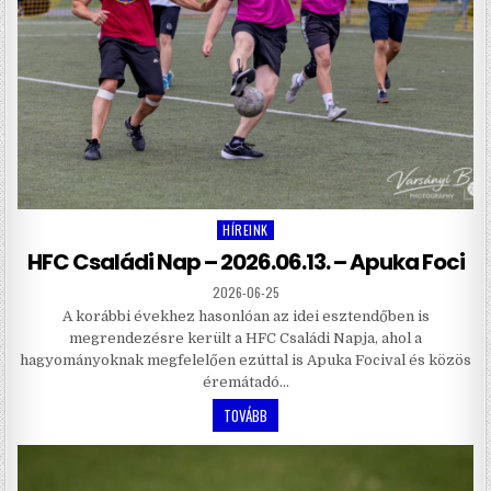
HÍREINK
Posted
in
HFC Családi Nap – 2026.06.13. – Apuka Foci
2026-06-25
A korábbi évekhez hasonlóan az idei esztendőben is
megrendezésre került a HFC Családi Napja, ahol a
hagyományoknak megfelelően ezúttal is Apuka Focival és közös
éremátadó…
TOVÁBB