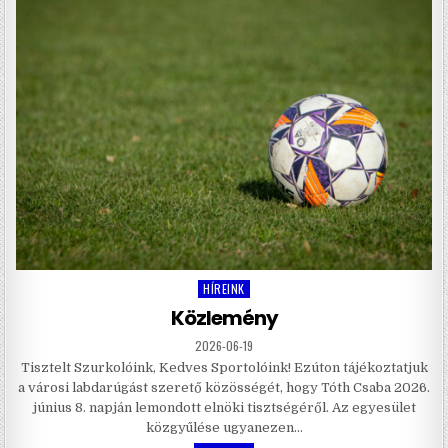
HÍREINK
Posted
in
Közlemény
2026-06-19
Tisztelt Szurkolóink, Kedves Sportolóink! Ezúton tájékoztatjuk
a városi labdarúgást szerető közösségét, hogy Tóth Csaba 2026.
június 8. napján lemondott elnöki tisztségéről. Az egyesület
közgyűlése ugyanezen…