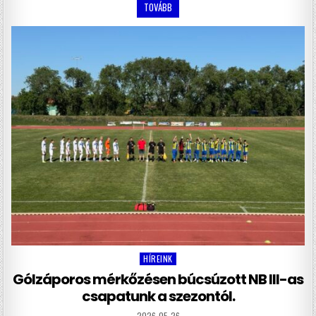
TOVÁBB
HÍREINK
Posted
in
Gólzáporos mérkőzésen búcsúzott NB III-as
csapatunk a szezontól.
2026-05-26