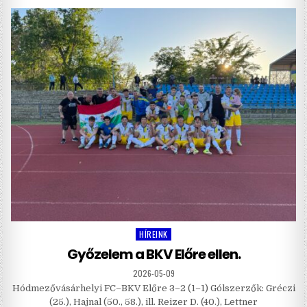
HÍREINK
Posted
in
Győzelem a BKV Előre ellen.
2026-05-09
Hódmezővásárhelyi FC–BKV Előre 3–2 (1–1) Gólszerzők: Gréczi
(25.), Hajnal (50., 58.), ill. Reizer D. (40.), Lettner