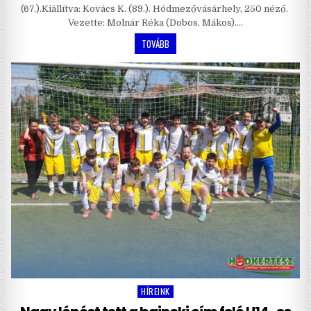
(67.).Kiállítva: Kovács K. (89.). Hódmezővásárhely, 250 néző.
Vezette: Molnár Réka (Dobos, Mákos)….
TOVÁBB
HÍREINK
Posted
in