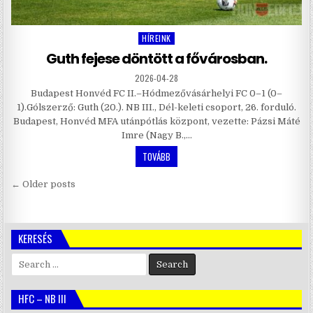
HÍREINK
Posted
in
Guth fejese döntött a fővárosban.
2026-04-28
Budapest Honvéd FC II.–Hódmezővásárhelyi FC 0–1 (0–
1).Gólszerző: Guth (20.). NB III., Dél-keleti csoport, 26. forduló.
Budapest, Honvéd MFA utánpótlás központ, vezette: Pázsi Máté
Imre (Nagy B.,…
TOVÁBB
Bejegyzés
← Older posts
navigáció
KERESÉS
Search
for:
HFC – NB III