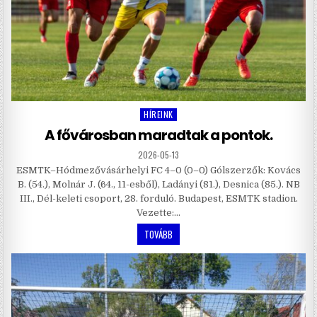
HÍREINK
Posted
in
A fővárosban maradtak a pontok.
2026-05-13
ESMTK–Hódmezővásárhelyi FC 4–0 (0–0) Gólszerzők: Kovács
B. (54.), Molnár J. (64., 11-esből), Ladányi (81.), Desnica (85.). NB
III., Dél-keleti csoport, 28. forduló. Budapest, ESMTK stadion.
Vezette:…
TOVÁBB