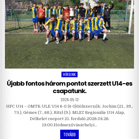
HÍREINK
Posted
in
Újabb fontos három pontot szerzett U14-es
csapatunk.
2026-05-12
HFC U14 – OMTK-ULE U14 6-0 (4-0)Gólszerzők: Jochim (21., 39.,
73.), Gémes (7., 68.), Ritzl (9.). MLSZ Regionális U14 Alap,
Délkelet csoport 21. forduló.2026.04.26.
13:00.Hódmezővásárhelyi…
TOVÁBB