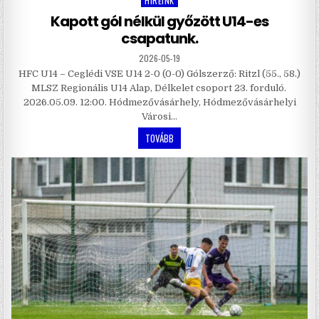
HÍREINK
Posted
in
Kapott gól nélkül győzött U14-es
csapatunk.
2026-05-19
HFC U14 – Ceglédi VSE U14 2-0 (0-0) Gólszerző: Ritzl (55., 58.)
MLSZ Regionális U14 Alap, Délkelet csoport 23. forduló.
2026.05.09. 12:00. Hódmezővásárhely, Hódmezővásárhelyi
Városi…
TOVÁBB