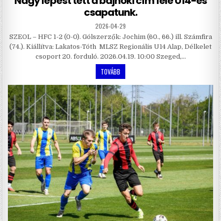
Nagy lépést tett a bajnoki cím felé U14-es
csapatunk.
2026-04-29
SZEOL – HFC 1-2 (0-0). Gólszerzők: Jochim (60., 66.) ill. Számfira
(74.). Kiállítva: Lakatos-Tóth MLSZ Regionális U14 Alap, Délkelet
csoport 20. forduló. 2026.04.19. 10:00 Szeged,…
TOVÁBB