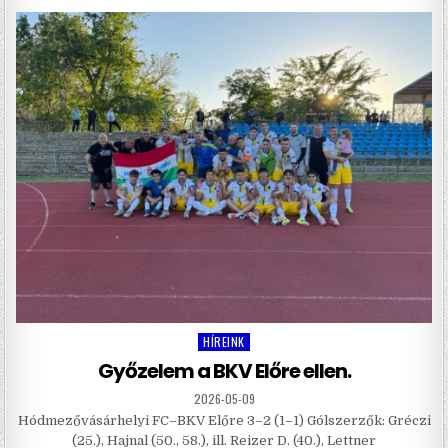
HÍREINK
Posted
in
Győzelem a BKV Előre ellen.
2026-05-09
Hódmezővásárhelyi FC–BKV Előre 3–2 (1–1) Gólszerzők: Gréczi
(25.), Hajnal (50., 58.), ill. Reizer D. (40.), Lettner