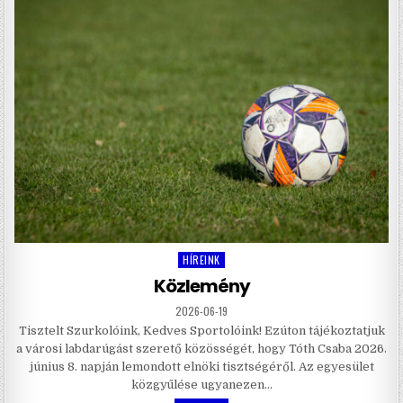
HÍREINK
Posted
in
Közlemény
2026-06-19
Tisztelt Szurkolóink, Kedves Sportolóink! Ezúton tájékoztatjuk
a városi labdarúgást szerető közösségét, hogy Tóth Csaba 2026.
június 8. napján lemondott elnöki tisztségéről. Az egyesület
közgyűlése ugyanezen…