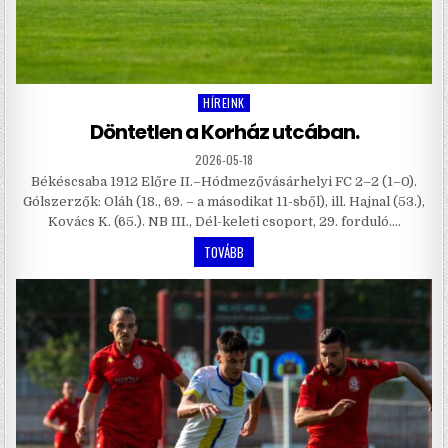
HÍREINK
Posted
in
Döntetlen a Korház utcában.
2026-05-18
Békéscsaba 1912 Előre II.–Hódmezővásárhelyi FC 2–2 (1–0).
Gólszerzők: Oláh (18., 69. – a másodikat 11-sből), ill. Hajnal (53.),
Kovács K. (65.). NB III., Dél-keleti csoport, 29. forduló….
TOVÁBB