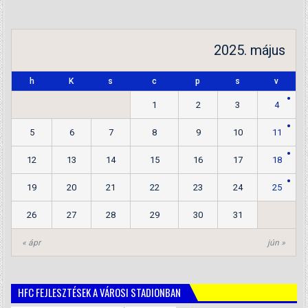
2025. május
h
K
s
c
p
s
v
1
2
3
4
5
6
7
8
9
10
11
12
13
14
15
16
17
18
19
20
21
22
23
24
25
26
27
28
29
30
31
« ápr
jún »
HFC FEJLESZTÉSEK A VÁROSI STADIONBAN