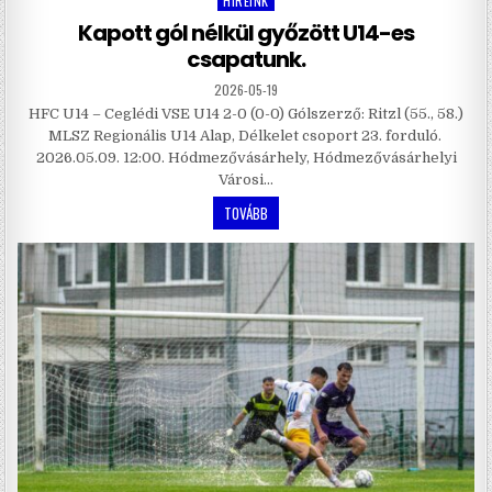
HÍREINK
Posted
in
Kapott gól nélkül győzött U14-es
csapatunk.
2026-05-19
HFC U14 – Ceglédi VSE U14 2-0 (0-0) Gólszerző: Ritzl (55., 58.)
MLSZ Regionális U14 Alap, Délkelet csoport 23. forduló.
2026.05.09. 12:00. Hódmezővásárhely, Hódmezővásárhelyi
Városi…
TOVÁBB