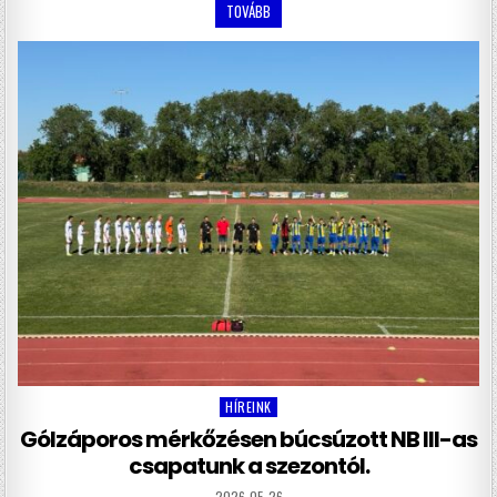
TOVÁBB
HÍREINK
Posted
in
Gólzáporos mérkőzésen búcsúzott NB III-as
csapatunk a szezontól.
2026-05-26