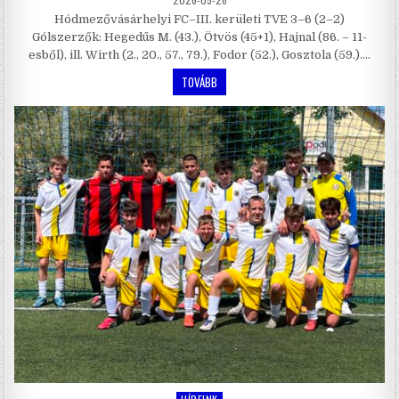
Hódmezővásárhelyi FC–III. kerületi TVE 3–6 (2–2)
Gólszerzők: Hegedűs M. (43.), Ötvös (45+1), Hajnal (86. – 11-
esből), ill. Wirth (2., 20., 57., 79.), Fodor (52.), Gosztola (59.)….
TOVÁBB