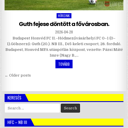
HÍREINK
Posted
in
Guth fejese döntött a fővárosban.
2026-04-28
Budapest Honvéd FC II.–Hódmezővásárhelyi FC 0–1 (0–
1).Gólszerző: Guth (20.). NB III., Dél-keleti csoport, 26. forduló.
Budapest, Honvéd MFA utánpótlás központ, vezette: Pázsi Máté
Imre (Nagy B.,…
TOVÁBB
Bejegyzés
← Older posts
navigáció
KERESÉS
Search
for:
HFC – NB III