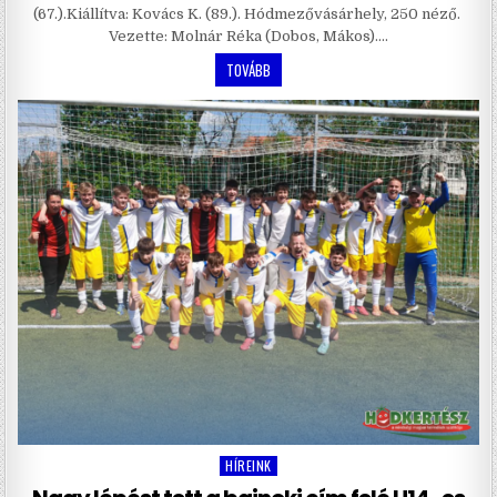
(67.).Kiállítva: Kovács K. (89.). Hódmezővásárhely, 250 néző.
Vezette: Molnár Réka (Dobos, Mákos)….
TOVÁBB
HÍREINK
Posted
in