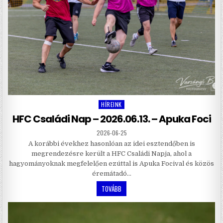
HÍREINK
Posted
in
HFC Családi Nap – 2026.06.13. – Apuka Foci
2026-06-25
A korábbi évekhez hasonlóan az idei esztendőben is
megrendezésre került a HFC Családi Napja, ahol a
hagyományoknak megfelelően ezúttal is Apuka Focival és közös
éremátadó…
TOVÁBB