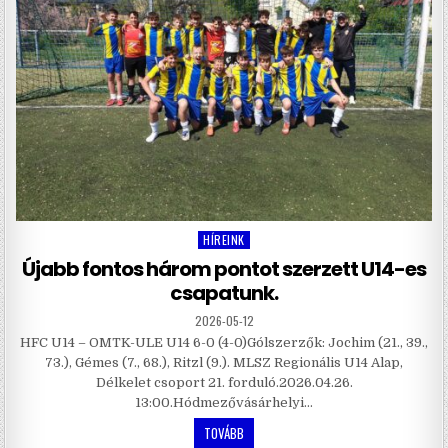
HÍREINK
Posted
in
Újabb fontos három pontot szerzett U14-es
csapatunk.
2026-05-12
HFC U14 – OMTK-ULE U14 6-0 (4-0)Gólszerzők: Jochim (21., 39.,
73.), Gémes (7., 68.), Ritzl (9.). MLSZ Regionális U14 Alap,
Délkelet csoport 21. forduló.2026.04.26.
13:00.Hódmezővásárhelyi…
TOVÁBB