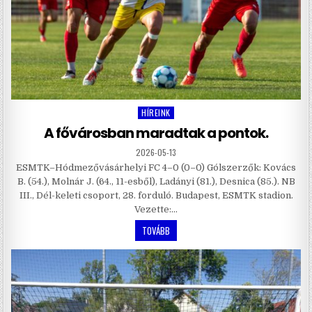
HÍREINK
Posted
in
A fővárosban maradtak a pontok.
2026-05-13
ESMTK–Hódmezővásárhelyi FC 4–0 (0–0) Gólszerzők: Kovács
B. (54.), Molnár J. (64., 11-esből), Ladányi (81.), Desnica (85.). NB
III., Dél-keleti csoport, 28. forduló. Budapest, ESMTK stadion.
Vezette:…
TOVÁBB