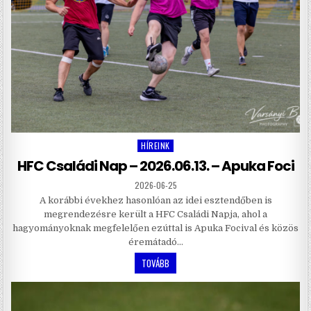
HÍREINK
Posted
in
HFC Családi Nap – 2026.06.13. – Apuka Foci
2026-06-25
A korábbi évekhez hasonlóan az idei esztendőben is
megrendezésre került a HFC Családi Napja, ahol a
hagyományoknak megfelelően ezúttal is Apuka Focival és közös
éremátadó…
TOVÁBB