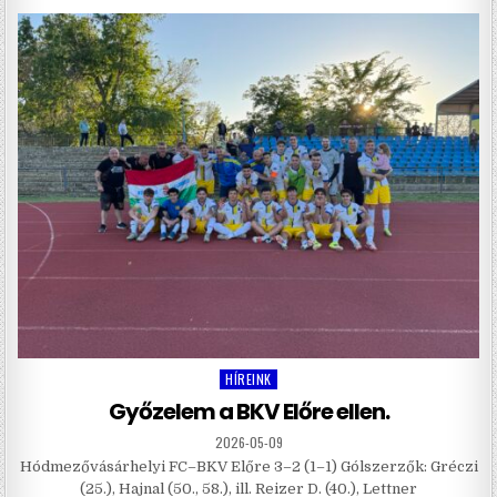
HÍREINK
Posted
in
Győzelem a BKV Előre ellen.
2026-05-09
Hódmezővásárhelyi FC–BKV Előre 3–2 (1–1) Gólszerzők: Gréczi
(25.), Hajnal (50., 58.), ill. Reizer D. (40.), Lettner