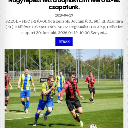
Nagy lépést tett a bajnoki cím felé U14-es
csapatunk.
2026-04-29
SZEOL – HFC 1-2 (0-0). Gólszerzők: Jochim (60., 66.) ill. Számfira
(74.). Kiállítva: Lakatos-Tóth MLSZ Regionális U14 Alap, Délkelet
csoport 20. forduló. 2026.04.19. 10:00 Szeged,…
TOVÁBB