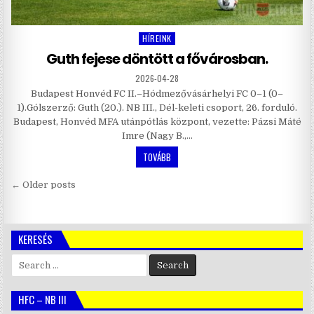
HÍREINK
Posted
in
Guth fejese döntött a fővárosban.
2026-04-28
Budapest Honvéd FC II.–Hódmezővásárhelyi FC 0–1 (0–
1).Gólszerző: Guth (20.). NB III., Dél-keleti csoport, 26. forduló.
Budapest, Honvéd MFA utánpótlás központ, vezette: Pázsi Máté
Imre (Nagy B.,…
TOVÁBB
Bejegyzés
← Older posts
navigáció
KERESÉS
Search
for:
HFC – NB III