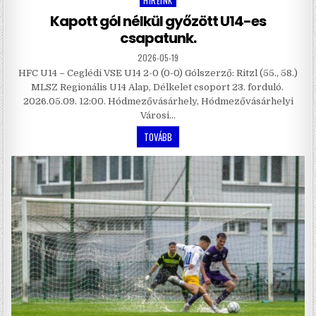
HÍREINK
Posted
in
Kapott gól nélkül győzött U14-es
csapatunk.
2026-05-19
HFC U14 – Ceglédi VSE U14 2-0 (0-0) Gólszerző: Ritzl (55., 58.)
MLSZ Regionális U14 Alap, Délkelet csoport 23. forduló.
2026.05.09. 12:00. Hódmezővásárhely, Hódmezővásárhelyi
Városi…
TOVÁBB