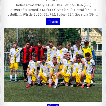
Hódmezővásárhelyi FC–III. kerületi TVE 3–6 (2–2)
Gólszerzők: Hegedűs M. (43.), Ötvös (45+1), Hajnal (86. – 11-
esből), ill. Wirth (2., 20., 57., 79.), Fodor (52.), Gosztola (59.)….
TOVÁBB