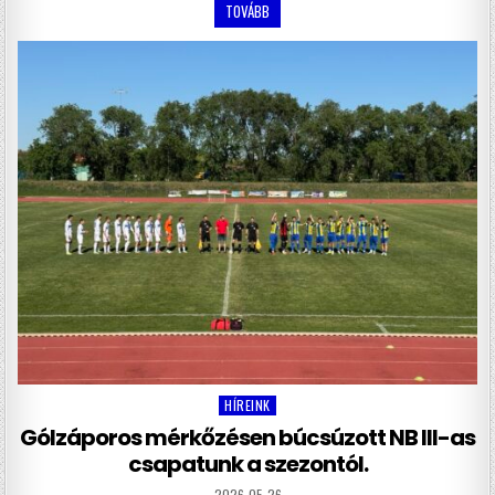
TOVÁBB
HÍREINK
Posted
in
Gólzáporos mérkőzésen búcsúzott NB III-as
csapatunk a szezontól.
2026-05-26