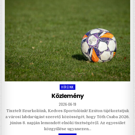
HÍREINK
Posted
in
Közlemény
2026-06-19
Tisztelt Szurkolóink, Kedves Sportolóink! Ezúton tájékoztatjuk
a városi labdarúgást szerető közösségét, hogy Tóth Csaba 2026.
június 8. napján lemondott elnöki tisztségéről. Az egyesület
közgyűlése ugyanezen…