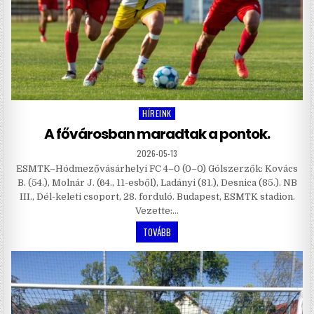
HÍREINK
Posted
in
A fővárosban maradtak a pontok.
2026-05-13
ESMTK–Hódmezővásárhelyi FC 4–0 (0–0) Gólszerzők: Kovács
B. (54.), Molnár J. (64., 11-esből), Ladányi (81.), Desnica (85.). NB
III., Dél-keleti csoport, 28. forduló. Budapest, ESMTK stadion.
Vezette:…
TOVÁBB