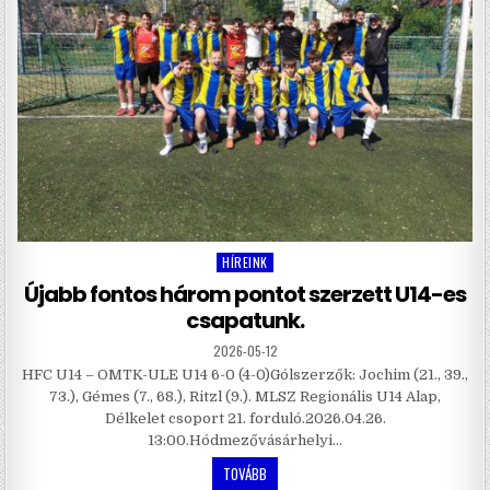
HÍREINK
Posted
in
Újabb fontos három pontot szerzett U14-es
csapatunk.
2026-05-12
HFC U14 – OMTK-ULE U14 6-0 (4-0)Gólszerzők: Jochim (21., 39.,
73.), Gémes (7., 68.), Ritzl (9.). MLSZ Regionális U14 Alap,
Délkelet csoport 21. forduló.2026.04.26.
13:00.Hódmezővásárhelyi…
TOVÁBB