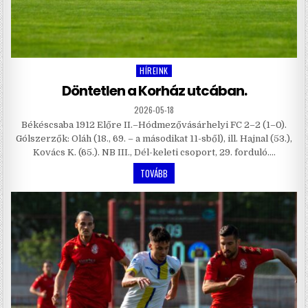
HÍREINK
Posted
in
Döntetlen a Korház utcában.
2026-05-18
Békéscsaba 1912 Előre II.–Hódmezővásárhelyi FC 2–2 (1–0).
Gólszerzők: Oláh (18., 69. – a másodikat 11-sből), ill. Hajnal (53.),
Kovács K. (65.). NB III., Dél-keleti csoport, 29. forduló….
TOVÁBB