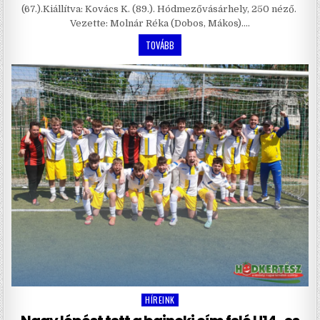
(67.).Kiállítva: Kovács K. (89.). Hódmezővásárhely, 250 néző.
Vezette: Molnár Réka (Dobos, Mákos)….
TOVÁBB
HÍREINK
Posted
in