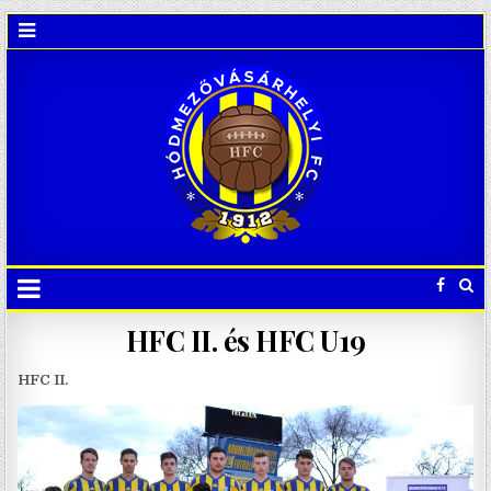
HFC II. és HFC U19
HFC II.