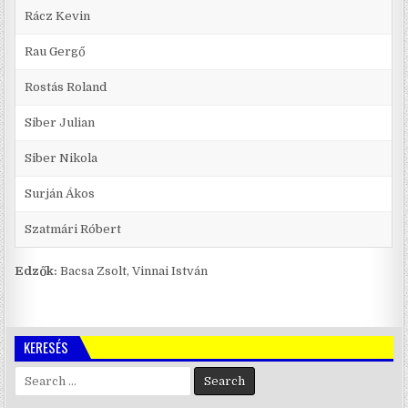
Rácz Kevin
Rau Gergő
Rostás Roland
Siber Julian
Siber Nikola
Surján Ákos
Szatmári Róbert
Edzők:
Bacsa Zsolt, Vinnai István
KERESÉS
Search
for: