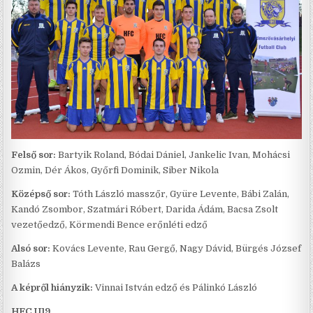
Felső sor:
Bartyik Roland, Bódai Dániel, Jankelic Ivan, Mohácsi
Ozmin, Dér Ákos, Győrfi Dominik, Siber Nikola
Középső sor:
Tóth László masszőr, Gyüre Levente, Bábi Zalán,
Kandó Zsombor, Szatmári Róbert, Darida Ádám, Bacsa Zsolt
vezetőedző, Körmendi Bence erőnléti edző
Alsó sor:
Kovács Levente, Rau Gergő, Nagy Dávid, Bürgés József
Balázs
A képről hiányzik:
Vinnai István edző és Pálinkó László
HFC U19