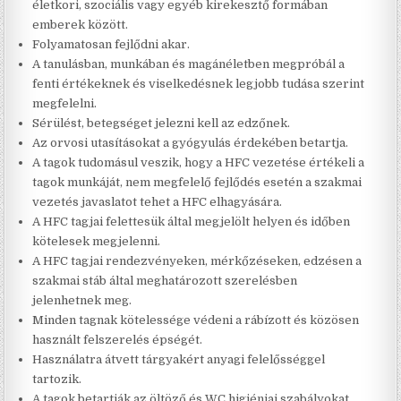
életkori, szociális vagy egyéb kirekesztő formában
emberek között.
Folyamatosan fejlődni akar.
A tanulásban, munkában és magánéletben megpróbál a
fenti értékeknek és viselkedésnek legjobb tudása szerint
megfelelni.
Sérülést, betegséget jelezni kell az edzőnek.
Az orvosi utasításokat a gyógyulás érdekében betartja.
A tagok tudomásul veszik, hogy a HFC vezetése értékeli a
tagok munkáját, nem megfelelő fejlődés esetén a szakmai
vezetés javaslatot tehet a HFC elhagyására.
A HFC tagjai felettesük által megjelölt helyen és időben
kötelesek megjelenni.
A HFC tagjai rendezvényeken, mérkőzéseken, edzésen a
szakmai stáb által meghatározott szerelésben
jelenhetnek meg.
Minden tagnak kötelessége védeni a rábízott és közösen
használt felszerelés épségét.
Használatra átvett tárgyakért anyagi felelősséggel
tartozik.
A tagok betartják az öltöző és WC higiéniai szabályokat.