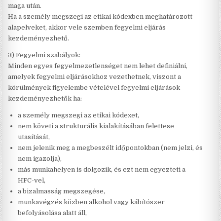
maga után.
Ha a személy megszegi az etikai kódexben meghatározott
alapelveket, akkor vele szemben fegyelmi eljárás
kezdeményezhető.
3) Fegyelmi szabályok:
Minden egyes fegyelmezetlenséget nem lehet definiálni,
amelyek fegyelmi eljárásokhoz vezethetnek, viszont a
körülmények figyelembe vételével fegyelmi eljárások
kezdeményezhetők ha:
a személy megszegi az etikai kódexet,
nem követi a strukturális kialakításában felettese
utasítását,
nem jelenik meg a megbeszélt időpontokban (nem jelzi, és
nem igazolja),
más munkahelyen is dolgozik, és ezt nem egyezteti a
HFC-vel,
a bizalmasság megszegése,
munkavégzés közben alkohol vagy kábítószer
befolyásolása alatt áll,