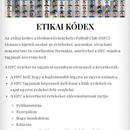
ETIKAI KÓDEX
Az etikai kódex a Hódmezővásárhelyi Futball Club (HFC)
számára kijelöli azokat az értékeket, normákat, elvárható
magatartási és viselkedési formákat, amelyeket a HFC minden
tagjának követnie kell.
A HFC értékei és tagjaival szembeni elvárások a következők:
A HFC kell, hogy a legfontosabb legyen az egyén számára.
A HFC tagjainak képesnek kell lenni a klub érdekeit és
saját egyéni érdekei felé rendelni.
A HFC a következő értékeket előremutatónak tartja:
Példamutatás.
Szorgalom.
Nagy munkabírás.
Kitartás.