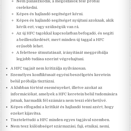
Nem panaszkodik, a megoldások felé próbál
cselekedni.
Képes és hajlandó segítséget kérni.
Képes és hajlandó segítséget nyújtani azoknak, akik
kérik ezt, vagy szükségük van rá.
Az új HFC tagokkal kapcsolatban befogadó, és segíti
a beilleszkedését, mert minden új taggal a HFC
erősebb lehet.
A felettese útmutatásait, irányítását megpróbálja
legjobb tudása szerint végrehajtani.
A HFC tagjait nem kritizálja nyilvánosan.
Személyes konfliktusait egyéni beszélgetés keretein
belül próbálja tisztázni.
A klubban történt eseményeket, illetve azokat az
információkat, amelyek a HFC keretein belül tudomására
jutnak, harmadik fél számára nem teszi elérhetővé.
Képes elfogadni a kritikát és hajlandó tenni azért, hogy
ezeket kijavítsa.
Tisztelettudó a HFC minden egyes tagjával szemben.
Nem tesz különbséget származási, faji, etnikai, nemi,