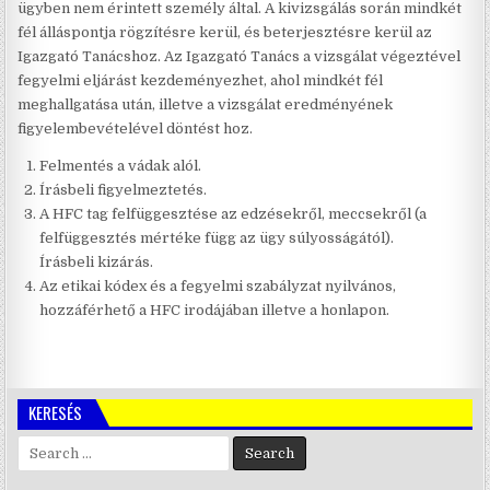
ügyben nem érintett személy által. A kivizsgálás során mindkét
fél álláspontja rögzítésre kerül, és beterjesztésre kerül az
Igazgató Tanácshoz. Az Igazgató Tanács a vizsgálat végeztével
fegyelmi eljárást kezdeményezhet, ahol mindkét fél
meghallgatása után, illetve a vizsgálat eredményének
figyelembevételével döntést hoz.
Felmentés a vádak alól.
Írásbeli figyelmeztetés.
A HFC tag felfüggesztése az edzésekről, meccsekről (a
felfüggesztés mértéke függ az ügy súlyosságától).
Írásbeli kizárás.
Az etikai kódex és a fegyelmi szabályzat nyilvános,
hozzáférhető a HFC irodájában illetve a honlapon.
KERESÉS
Search
for: