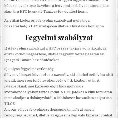
kódex megsértése ügyében a fegyelmi szabályzat útmutatásai
alapján a HFC Igazgató Tanácsa fog döntést hozni.
Az etikai kódex és a fegyelmi szabályzat nyilvános,
hozzáférhető a HFC irodájában illetve a hivatalos honlapon.
Fegyelmi szabályzat
1) A fegyelmi szabályzat a HFC összes tagjára vonatkozik, az
etikai kódex megsértése, illetve fegyelmi vétség esetén az
Igazgató Tanács hoz döntéseket.
2) Súlyos fegyelmezetlenség:
Súlyos vétséget követ el az a személy, aki alkohol befolyása alatt
jelenik meg sportolói tevékenység előtt, közben, után. A
játékosoknak mérkőzések előtt tilos nyilvános
szórakozóhelyeken tartózkodni. A HFC játékos a klub területén
tartózkodjon a dohányzástól, a kábítószer használata szigorúan
TILOS!
A lopás súlyos fegyelmezetlenségnek minősül, amely
rendőrségi eljárást, illetve az egyesületből való kizárást vonhat