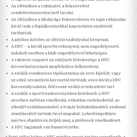
Az öltözőben a ruházatot, a felszerelést
rendeltetésszerűen kell tárolni.
Az öltözőben a labdarúgó felszerelésén és saját ruházatán
kívül csak a foglalkozásokkal kapcsolatos eszközök
tarthatóak.
A játékos köteles az öltözői szabályokat betartani.
A HFC – n kívüli sporttevékenység nem engedélyezett,
indokolt esetben a klub engedélyével lehetséges.
A rábízott csapatot az edzőnek kötelessége a HFC
követelményeinek megfelelően felkészíteni.
A szülők rendszeres tájékoztatása az erre kijelölt, vagy
az edző személyén keresztül történik, ezen kívül a HFC
korosztályonként, félévente szülői értekezletet tart.
A szülők a sportrendezvényeken kötelesek a HFC
nevéhez méltóan viselkedni, etikátlan cselekedettől, az
ellenfél szidalmazásától, a trágár bekiabálásoktól, szakmai
utasításoktól tartsák távol magukat. Lehetőségeikhez
mérten objektíven ítéljék meg a játékosok viselkedését.
A HFC tagjainak van humorérzéke.
A fenti etikai kódex a HFC minden egyes tagjára vonatkozik, a