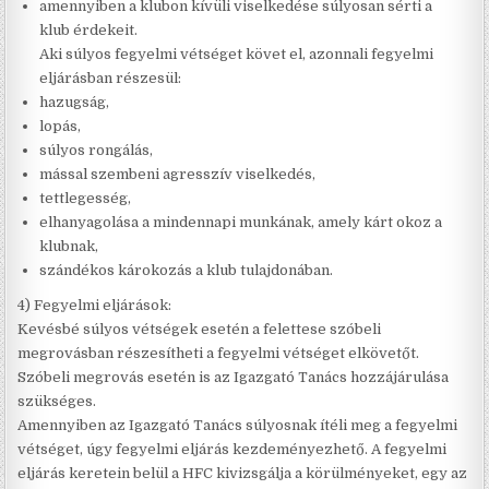
amennyiben a klubon kívüli viselkedése súlyosan sérti a
klub érdekeit.
Aki súlyos fegyelmi vétséget követ el, azonnali fegyelmi
eljárásban részesül:
hazugság,
lopás,
súlyos rongálás,
mással szembeni agresszív viselkedés,
tettlegesség,
elhanyagolása a mindennapi munkának, amely kárt okoz a
klubnak,
szándékos károkozás a klub tulajdonában.
4) Fegyelmi eljárások:
Kevésbé súlyos vétségek esetén a felettese szóbeli
megrovásban részesítheti a fegyelmi vétséget elkövetőt.
Szóbeli megrovás esetén is az Igazgató Tanács hozzájárulása
szükséges.
Amennyiben az Igazgató Tanács súlyosnak ítéli meg a fegyelmi
vétséget, úgy fegyelmi eljárás kezdeményezhető. A fegyelmi
eljárás keretein belül a HFC kivizsgálja a körülményeket, egy az