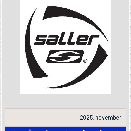
2025. november
h
K
s
c
p
s
v