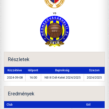
vs
Részletek
Közzétéve
Időpont
Bajnokság
Szezon
2024-09-08
16:00
NB III Dél-Kelet 2024/2025
2024/2025
Eredmények
Club
Gól