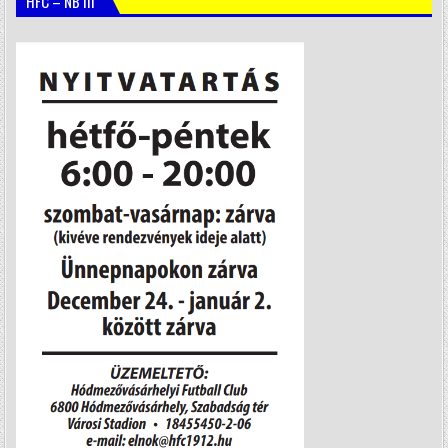
HFC – NB III