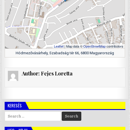
Leaflet
| Map data ©
OpenStreetMap
contributors
Hódmezővásárhely, Szabadság tér 66, 6800 Magyarország
Author:
Fejes Loretta
KERESÉS
Search
for: