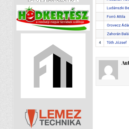
Ludánszki B
Forró Attila
Orovecz Ád
Zahorán Bal
4
Tóth József
Au