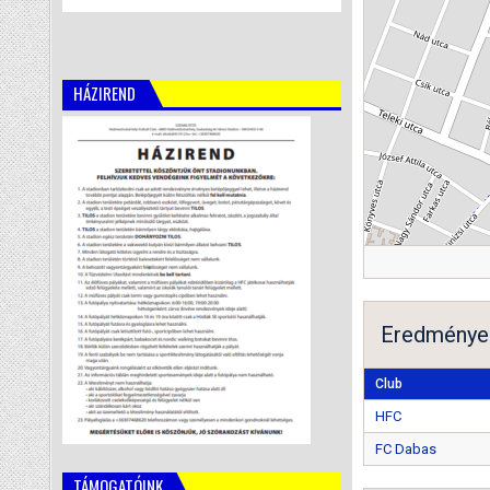
HÁZIREND
Eredménye
Club
HFC
FC Dabas
TÁMOGATÓINK