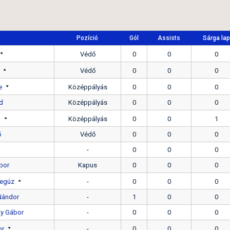
Pozíció
Gól
Assists
Sárga lap
Védő
0
0
0
Védő
0
0
0
e
Középpályás
0
0
0
nd
Középpályás
0
0
0
n
Középpályás
0
0
1
ő
Védő
0
0
0
-
0
0
0
bor
Kapus
0
0
0
egúz
-
0
0
0
 Nándor
-
1
0
0
y Gábor
-
0
0
0
or
-
0
0
0