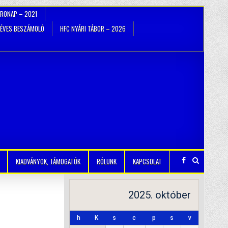
TRONAP – 2021
ÉVES BESZÁMOLÓ
HFC NYÁRI TÁBOR – 2026
KIADVÁNYOK, TÁMOGATÓK
RÓLUNK
KAPCSOLAT
2025. október
h
K
s
c
p
s
v