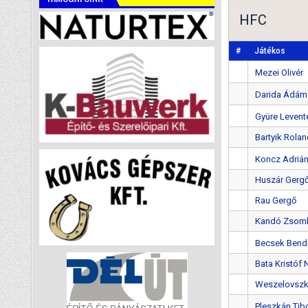
HFC
#
Játékos
Mezei Olivér
Darida Ádám
Gyüre Levent
Bartyik Rola
Koncz Adriá
Huszár Gerg
Rau Gergő
Kandó Zsom
Becsek Bend
Bata Kristóf
Weszelovszk
Pleszkán Tib