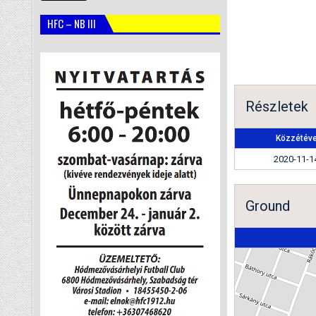
HFC – NB III
Részletek
Közzétév
2020-11-1
Ground