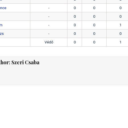
ence
-
0
0
0
-
0
0
0
ám
-
0
0
1
ázs
-
0
0
0
Védő
0
0
1
thor:
Szeri Csaba