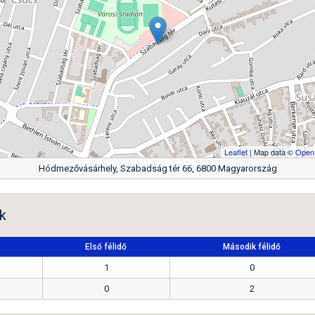
Leaflet
| Map data ©
Open
Hódmezővásárhely, Szabadság tér 66, 6800 Magyarország
k
Első félidő
Második félidő
1
0
0
2