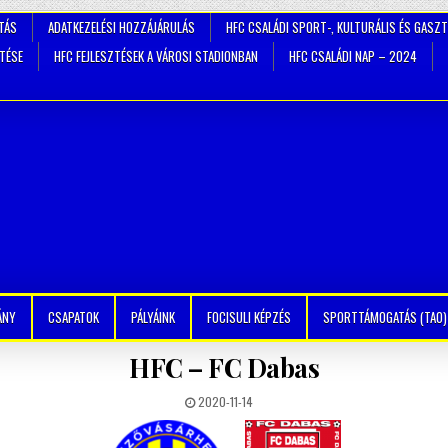
TÁS
ADATKEZELÉSI HOZZÁJÁRULÁS
HFC CSALÁDI SPORT-, KULTURÁLIS ÉS GASZ
ZTÉSE
HFC FEJLESZTÉSEK A VÁROSI STADIONBAN
HFC CSALÁDI NAP – 2024
ÁNY
CSAPATOK
PÁLYÁINK
FOCISULI KÉPZÉS
SPORTTÁMOGATÁS (TAO)
HFC – FC Dabas
2020-11-14