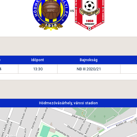
vs
e
Időpont
Bajnokság
4
13:30
NB III 2020/21
Hódmezővásárhely, városi stadion