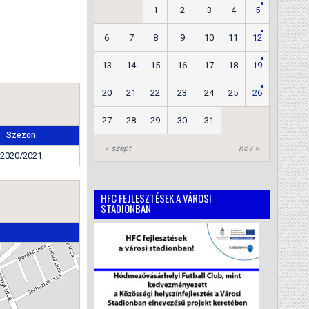
1
2
3
4
5
6
7
8
9
10
11
12
13
14
15
16
17
18
19
20
21
22
23
24
25
26
27
28
29
30
31
Szezon
« szept
nov »
2020/2021
HFC FEJLESZTÉSEK A VÁROSI
STADIONBAN