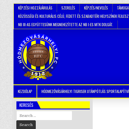
KÉPZÉSI HOZZÁJÁRULÁS
SZERELÉS
KÉPZÉS/NEVELÉS
TÁMOGA
KÖZÖSSÉGI ÉS KULTURÁLIS CÉLÚ, FEDETT ÉS SZABADTÉRI HELYSZÍNEK FEJLES
NB III-AS EGYÜTTESÜNK MEGNEHEZÍTETTE AZ NB I-ES MTK DOLGÁT.
KEZDŐLAP
HÓDMEZŐVÁSÁRHELYI TIGRISEK UTÁNPÓTLÁS SPORTALAPÍTV
KERESÉS
Search
for: