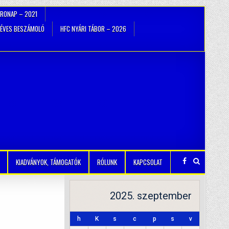
TRONAP – 2021
ÉVES BESZÁMOLÓ
HFC NYÁRI TÁBOR – 2026
KIADVÁNYOK, TÁMOGATÓK
RÓLUNK
KAPCSOLAT
2025. szeptember
h
K
s
c
p
s
v