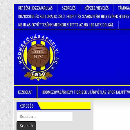
KÉPZÉSI HOZZÁJÁRULÁS
SZERELÉS
KÉPZÉS/NEVELÉS
TÁMOGA
KÖZÖSSÉGI ÉS KULTURÁLIS CÉLÚ, FEDETT ÉS SZABADTÉRI HELYSZÍNEK FEJLES
NB III-AS EGYÜTTESÜNK MEGNEHEZÍTETTE AZ NB I-ES MTK DOLGÁT.
KEZDŐLAP
HÓDMEZŐVÁSÁRHELYI TIGRISEK UTÁNPÓTLÁS SPORTALAPÍTV
KERESÉS
Search
for: