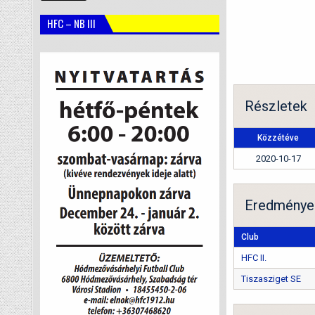
HFC – NB III
Részletek
Közzétéve
2020-10-17
Eredménye
Club
HFC II.
Tiszasziget SE