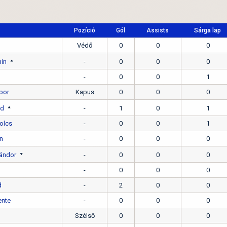
Pozíció
Gól
Assists
Sárga lap
Védő
0
0
0
in
-
0
0
0
-
0
0
1
bor
Kapus
0
0
0
nd
-
1
0
1
olcs
-
0
0
1
án
-
0
0
0
ándor
-
0
0
0
-
0
0
0
d
-
2
0
0
ente
-
0
0
0
Szélső
0
0
0