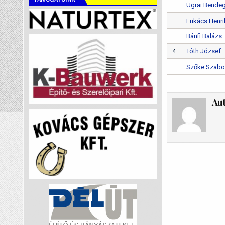
Ugrai Bende
Lukács Henri
Bánfi Balázs
4
Tóth József
Szőke Szabo
Au