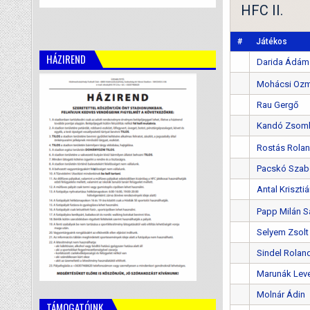
HFC II.
#
Játékos
HÁZIREND
Darida Ádám
Mohácsi Ozm
Rau Gergő
Kandó Zsom
Rostás Rola
Pacskó Szab
Antal Kriszti
Papp Milán S
Selyem Zsolt
Sindel Rolan
Marunák Lev
Molnár Ádin
TÁMOGATÓINK