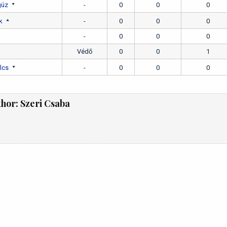
gúz
-
0
0
0
k
-
0
0
0
-
0
0
0
Védő
0
0
1
lcs
-
0
0
0
thor:
Szeri Csaba