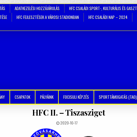
TÁS
ADATKEZELÉSI HOZZÁJÁRULÁS
HFC CSALÁDI SPORT-, KULTURÁLIS ÉS GASZ
ZTÉSE
HFC FEJLESZTÉSEK A VÁROSI STADIONBAN
HFC CSALÁDI NAP – 2024
ÁNY
CSAPATOK
PÁLYÁINK
FOCISULI KÉPZÉS
SPORTTÁMOGATÁS (TAO)
HFC II. – Tiszasziget
2020-10-17