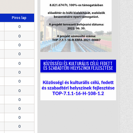
Piros lap
0
0
0
0
KÖZÖSSÉGI ÉS KULTURÁLIS CÉLÚ, FEDETT
0
ÉS SZABADTÉRI HELYSZÍNEK FEJLESZTÉSE
0
0
0
0
0
0
0