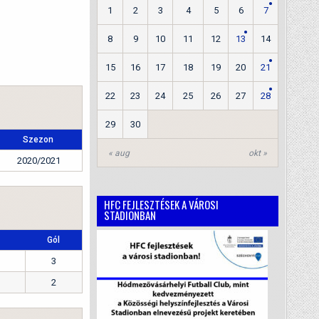
1
2
3
4
5
6
7
8
9
10
11
12
13
14
15
16
17
18
19
20
21
22
23
24
25
26
27
28
29
30
Szezon
« aug
okt »
2020/2021
HFC FEJLESZTÉSEK A VÁROSI
STADIONBAN
Gól
3
2