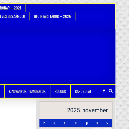
TRONAP – 2021
ÉVES BESZÁMOLÓ
HFC NYÁRI TÁBOR – 2026
KIADVÁNYOK, TÁMOGATÓK
RÓLUNK
KAPCSOLAT
2025. november
h
K
s
c
p
s
v