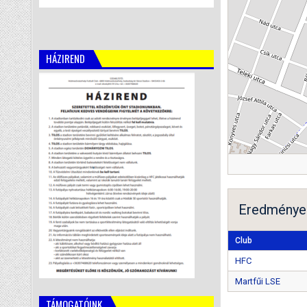
HÁZIREND
Eredménye
Club
HFC
Martfűi LSE
TÁMOGATÓINK