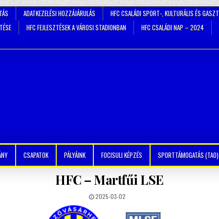
TÁS
ADATKEZELÉSI HOZZÁJÁRULÁS
HFC CSALÁDI SPORT-, KULTURÁLIS ÉS GASZ
ZTÉSE
HFC FEJLESZTÉSEK A VÁROSI STADIONBAN
HFC CSALÁDI NAP – 2024
ÁNY
CSAPATOK
PÁLYÁINK
FOCISULI KÉPZÉS
SPORTTÁMOGATÁS (TAO)
HFC – Martfűi LSE
2025-03-02