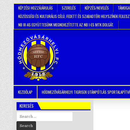
KÉPZÉSI HOZZÁJÁRULÁS
SZERELÉS
KÉPZÉS/NEVELÉS
TÁMOGA
KÖZÖSSÉGI ÉS KULTURÁLIS CÉLÚ, FEDETT ÉS SZABADTÉRI HELYSZÍNEK FEJLES
NB III-AS EGYÜTTESÜNK MEGNEHEZÍTETTE AZ NB I-ES MTK DOLGÁT.
KEZDŐLAP
HÓDMEZŐVÁSÁRHELYI TIGRISEK UTÁNPÓTLÁS SPORTALAPÍTV
KERESÉS
Search
for: