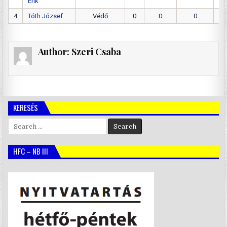
Erik
4
Tóth József
Védő
0
0
0
Author:
Szeri Csaba
KERESÉS
Search
for:
HFC – NB III