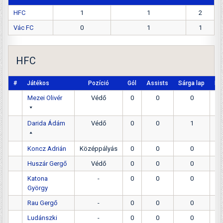
HFC
1
1
2
Vác FC
0
1
1
HFC
#
Játékos
Pozíció
Gól
Assists
Sárga lap
Pir
Mezei Olivér
Védő
0
0
0
Darida Ádám
Védő
0
0
1
Koncz Adrián
Középpályás
0
0
0
Huszár Gergő
Védő
0
0
0
Katona
-
0
0
0
György
Rau Gergő
-
0
0
0
Ludánszki
-
0
0
0