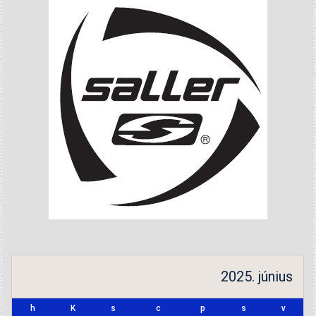
2025. június
h
K
s
c
p
s
v