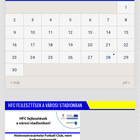
1
2
3
4
5
6
7
8
9
10
11
12
13
14
15
16
17
18
19
20
21
22
23
24
25
26
27
28
29
30
« máj
júl »
HFC FEJLESZTÉSEK A VÁROSI STADIONBAN