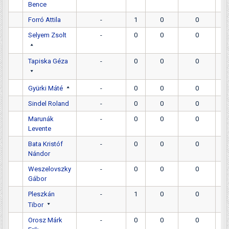
Bence
Forró Attila
-
1
0
0
Selyem Zsolt
-
0
0
0
Tapiska Géza
-
0
0
0
Gyürki Máté
-
0
0
0
Sindel Roland
-
0
0
0
Marunák
-
0
0
0
Levente
Bata Kristóf
-
0
0
0
Nándor
Weszelovszky
-
0
0
0
Gábor
Pleszkán
-
1
0
0
Tibor
Orosz Márk
-
0
0
0