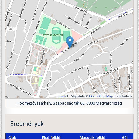
Leaflet
| Map data ©
OpenStreetMap
contributors
Hódmezővásárhely, Szabadság tér 66, 6800 Magyarország
Eredmények
Club
Első félidő
Második félidő
Gól