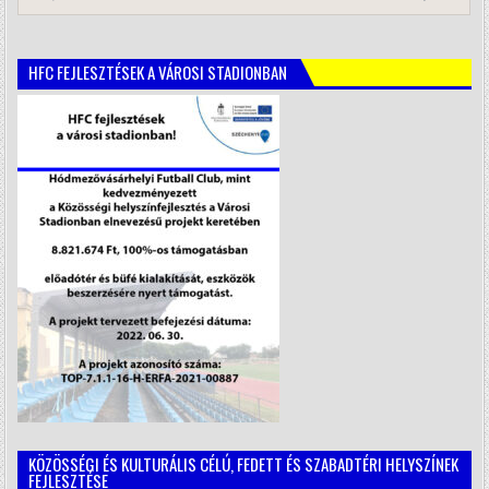
HFC FEJLESZTÉSEK A VÁROSI STADIONBAN
KÖZÖSSÉGI ÉS KULTURÁLIS CÉLÚ, FEDETT ÉS SZABADTÉRI HELYSZÍNEK
FEJLESZTÉSE