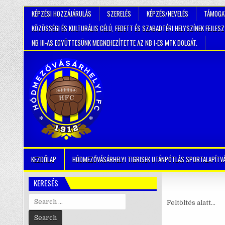
KÉPZÉSI HOZZÁJÁRULÁS
SZERELÉS
KÉPZÉS/NEVELÉS
TÁMOGA
KÖZÖSSÉGI ÉS KULTURÁLIS CÉLÚ, FEDETT ÉS SZABADTÉRI HELYSZÍNEK FEJLES
NB III-AS EGYÜTTESÜNK MEGNEHEZÍTETTE AZ NB I-ES MTK DOLGÁT.
KEZDŐLAP
HÓDMEZŐVÁSÁRHELYI TIGRISEK UTÁNPÓTLÁS SPORTALAPÍTV
KERESÉS
Search
Feltöltés alatt…
for: