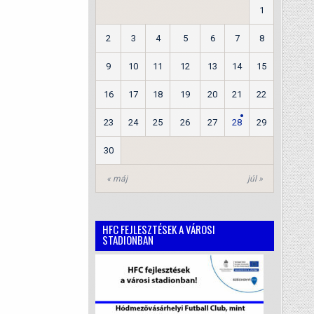
1
2
3
4
5
6
7
8
9
10
11
12
13
14
15
16
17
18
19
20
21
22
23
24
25
26
27
28
29
30
« máj
júl »
HFC FEJLESZTÉSEK A VÁROSI
STADIONBAN