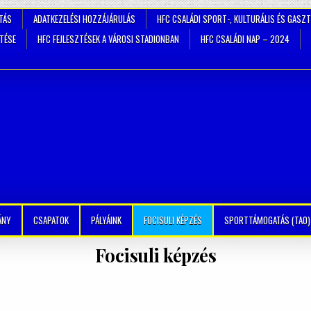
TÁS
ADATKEZELÉSI HOZZÁJÁRULÁS
HFC CSALÁDI SPORT-, KULTURÁLIS ÉS GASZ
ZTÉSE
HFC FEJLESZTÉSEK A VÁROSI STADIONBAN
HFC CSALÁDI NAP – 2024
ÁNY
CSAPATOK
PÁLYÁINK
FOCISULI KÉPZÉS
SPORTTÁMOGATÁS (TAO)
Focisuli képzés