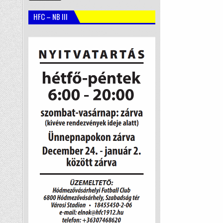
HFC – NB III