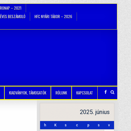
TRONAP – 2021
ÉVES BESZÁMOLÓ
HFC NYÁRI TÁBOR – 2026
KIADVÁNYOK, TÁMOGATÓK
RÓLUNK
KAPCSOLAT
2025. június
h
K
s
c
p
s
v