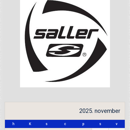
2025. november
h
K
s
c
p
s
v