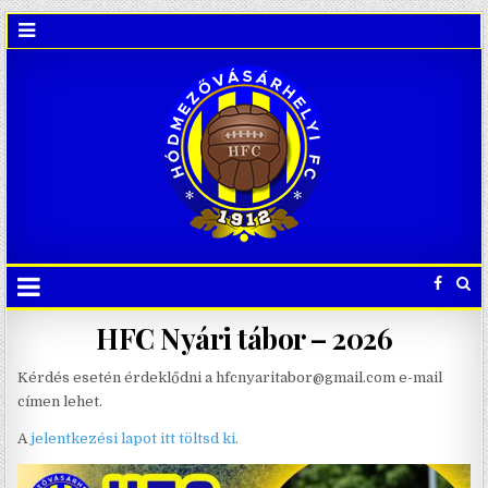
HFC Nyári tábor – 2026
Kérdés esetén érdeklődni a hfcnyaritabor@gmail.com e-mail
címen lehet.
A
jelentkezési lapot itt töltsd ki.