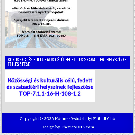
KÖZÖSSÉGI ÉS KULTURÁLIS CÉLÚ, FEDETT ÉS SZABADTÉRI HELYSZÍNEK
FEJLESZTÉSE
Copyright © 2026 Hódmezővásárhelyi Futball Club
Design by ThemesDNA.com