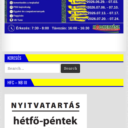
KERESÉS
Search
for:
HFC – NB III