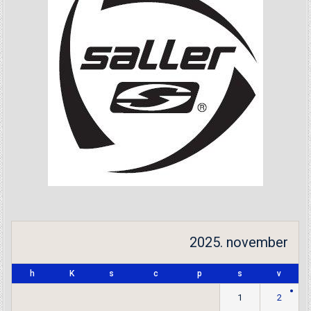
2025. november
h
K
s
c
p
s
v
1
2