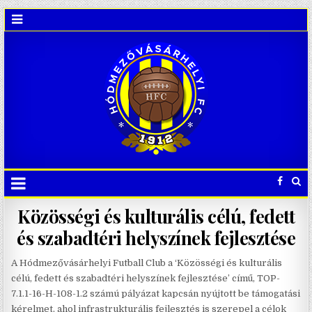
Közösségi és kulturális célú, fedett
és szabadtéri helyszínek fejlesztése
A Hódmezővásárhelyi Futball Club a ‘Közösségi és kulturális
célú, fedett és szabadtéri helyszínek fejlesztése’ című, TOP-
7.1.1-16-H-108-1.2 számú pályázat kapcsán nyújtott be támogatási
kérelmet, ahol infrastrukturális fejlesztés is szerepel a célok