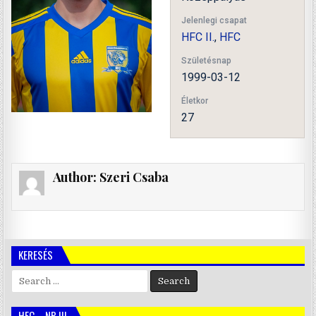
Jelenlegi csapat
HFC II.
,
HFC
Születésnap
1999-03-12
Életkor
27
Author:
Szeri Csaba
KERESÉS
Search
for:
HFC – NB III