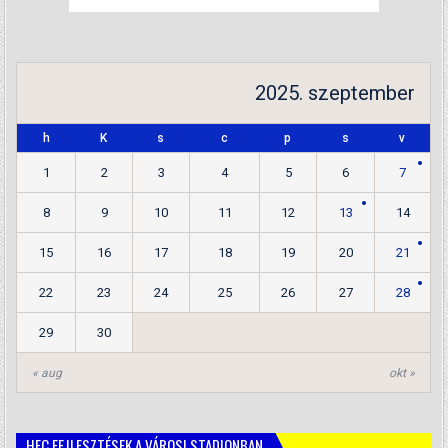
2025. szeptember
h
K
s
c
p
s
v
1
2
3
4
5
6
7
8
9
10
11
12
13
14
15
16
17
18
19
20
21
22
23
24
25
26
27
28
29
30
« aug
okt »
HFC FEJLESZTÉSEK A VÁROSI STADIONBAN