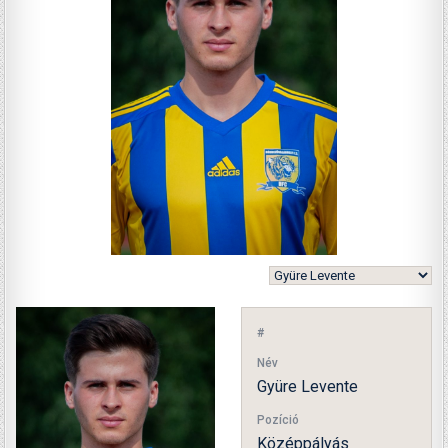
#
Név
Gyüre Levente
Pozíció
Középpályás