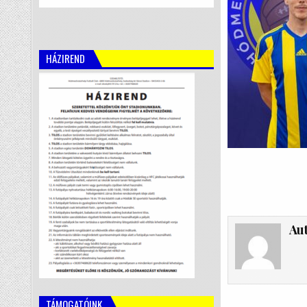
HÁZIREND
Au
TÁMOGATÓINK