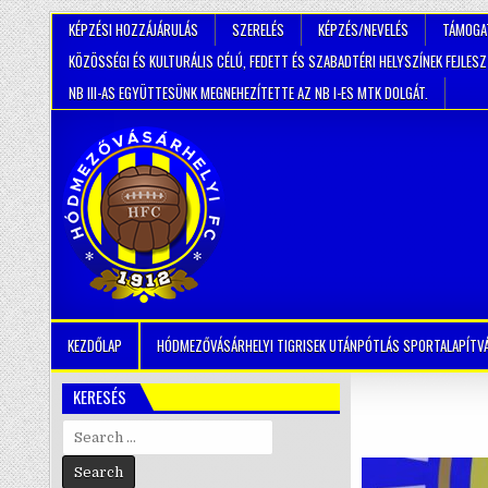
KÉPZÉSI HOZZÁJÁRULÁS
SZERELÉS
KÉPZÉS/NEVELÉS
TÁMOGA
KÖZÖSSÉGI ÉS KULTURÁLIS CÉLÚ, FEDETT ÉS SZABADTÉRI HELYSZÍNEK FEJLES
NB III-AS EGYÜTTESÜNK MEGNEHEZÍTETTE AZ NB I-ES MTK DOLGÁT.
KEZDŐLAP
HÓDMEZŐVÁSÁRHELYI TIGRISEK UTÁNPÓTLÁS SPORTALAPÍTV
KERESÉS
Search
for: