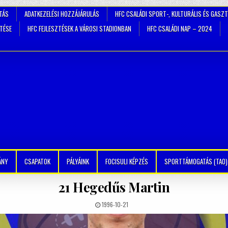
TÁS
ADATKEZELÉSI HOZZÁJÁRULÁS
HFC CSALÁDI SPORT-, KULTURÁLIS ÉS GASZ
ZTÉSE
HFC FEJLESZTÉSEK A VÁROSI STADIONBAN
HFC CSALÁDI NAP – 2024
ÁNY
CSAPATOK
PÁLYÁINK
FOCISULI KÉPZÉS
SPORTTÁMOGATÁS (TAO)
21
Hegedűs Martin
1996-10-21