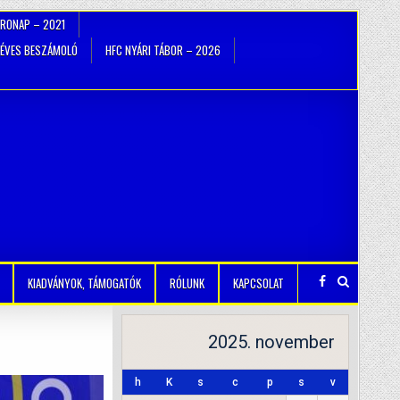
TRONAP – 2021
ÉVES BESZÁMOLÓ
HFC NYÁRI TÁBOR – 2026
KIADVÁNYOK, TÁMOGATÓK
RÓLUNK
KAPCSOLAT
2025. november
h
K
s
c
p
s
v