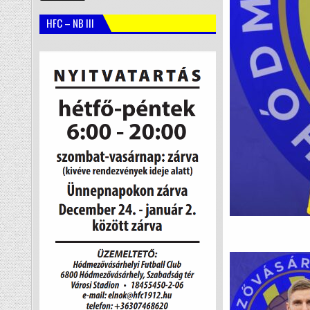
HFC – NB III