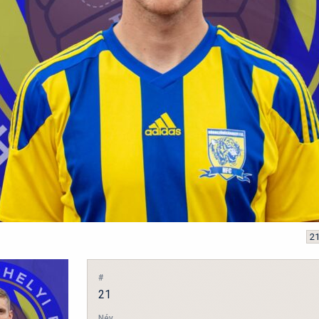
#
21
Név