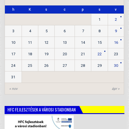
h
K
s
c
p
s
v
1
2
3
4
5
6
7
8
9
10
11
12
13
14
15
16
17
18
19
20
21
22
23
24
25
26
27
28
29
30
31
« nov
ápr »
HFC FEJLESZTÉSEK A VÁROSI STADIONBAN