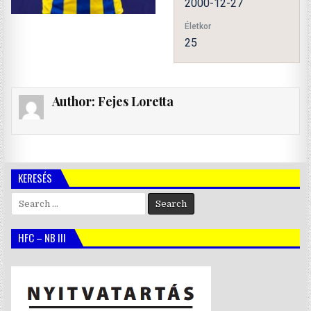
2000-12-27
Életkor
25
Author:
Fejes Loretta
KERESÉS
Search
for:
HFC – NB III