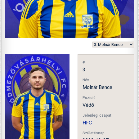
#
3
Név
Molnár Bence
Pozíció
Védő
Jelenlegi csapat
HFC
Születésnap