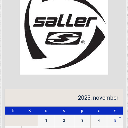
2023. november
h
K
s
c
p
s
v
1
2
3
4
5