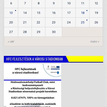
6
7
8
9
10
11
12
13
14
15
16
17
18
19
20
21
22
23
24
25
26
27
28
29
30
« okt
márc »
HFC FEJLESZTÉSEK A VÁROSI STADIONBAN