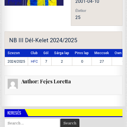
2001-04-10
Életkor
25
NB III Dél-Kelet 2024/2025
Szezon
Club
Gól
Sárga lap
Piros lap
Meccsek
Own Go
2024/2025
HFC
7
2
0
27
0
Author:
Fejes Loretta
KERESÉS
Search
for: