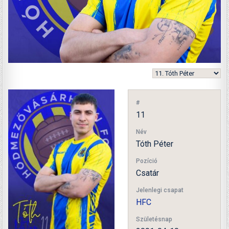
#
11
Név
Tóth Péter
Pozíció
Csatár
Jelenlegi csapat
HFC
Születésnap