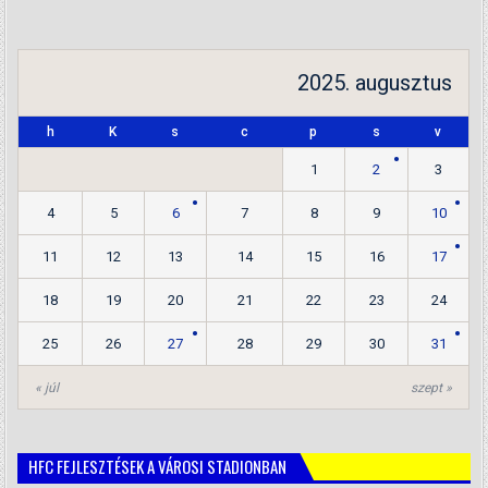
2025. augusztus
h
K
s
c
p
s
v
1
2
3
4
5
6
7
8
9
10
11
12
13
14
15
16
17
18
19
20
21
22
23
24
25
26
27
28
29
30
31
« júl
szept »
HFC FEJLESZTÉSEK A VÁROSI STADIONBAN