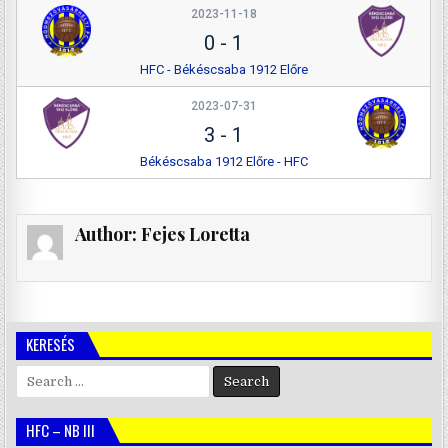
2023-11-18
0
-
1
HFC - Békéscsaba 1912 Előre
2023-07-31
3
-
1
Békéscsaba 1912 Előre - HFC
Author:
Fejes Loretta
KERESÉS
Search
for:
HFC – NB III