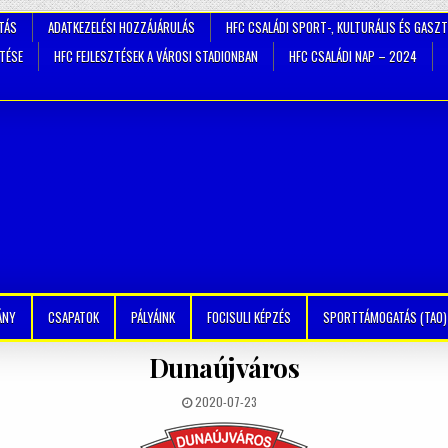
TÁS
ADATKEZELÉSI HOZZÁJÁRULÁS
HFC CSALÁDI SPORT-, KULTURÁLIS ÉS GASZ
ZTÉSE
HFC FEJLESZTÉSEK A VÁROSI STADIONBAN
HFC CSALÁDI NAP – 2024
ÁNY
CSAPATOK
PÁLYÁINK
FOCISULI KÉPZÉS
SPORTTÁMOGATÁS (TAO)
Dunaújváros
2020-07-23