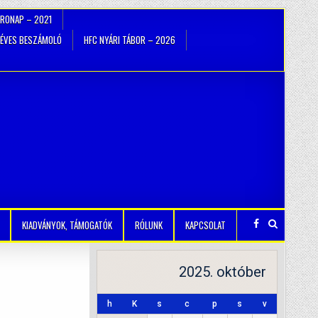
TRONAP – 2021
ÉVES BESZÁMOLÓ
HFC NYÁRI TÁBOR – 2026
KIADVÁNYOK, TÁMOGATÓK
RÓLUNK
KAPCSOLAT
2025. október
h
K
s
c
p
s
v