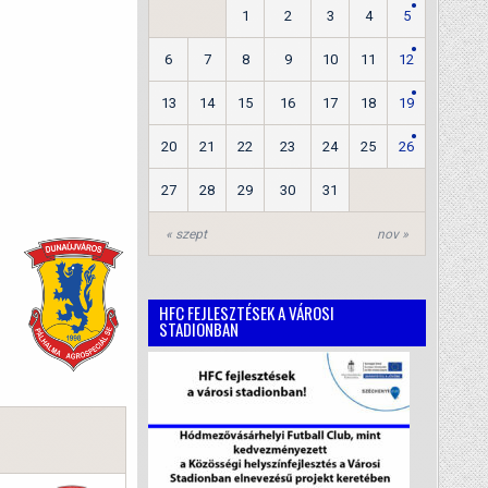
1
2
3
4
5
6
7
8
9
10
11
12
13
14
15
16
17
18
19
20
21
22
23
24
25
26
27
28
29
30
31
« szept
nov »
HFC FEJLESZTÉSEK A VÁROSI
STADIONBAN