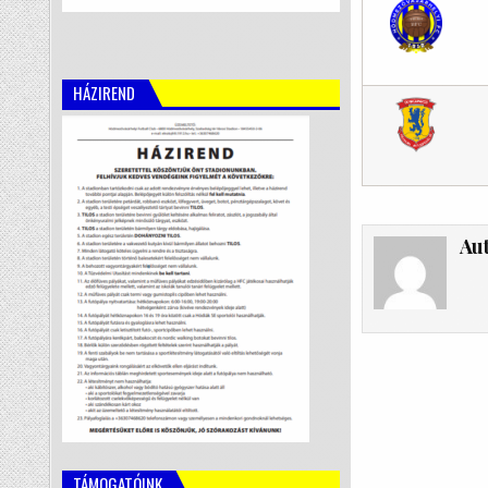
HÁZIREND
Au
TÁMOGATÓINK