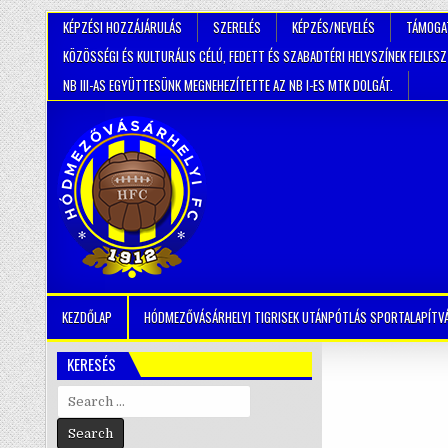
KÉPZÉSI HOZZÁJÁRULÁS
SZERELÉS
KÉPZÉS/NEVELÉS
TÁMOGA
KÖZÖSSÉGI ÉS KULTURÁLIS CÉLÚ, FEDETT ÉS SZABADTÉRI HELYSZÍNEK FEJLES
NB III-AS EGYÜTTESÜNK MEGNEHEZÍTETTE AZ NB I-ES MTK DOLGÁT.
KEZDŐLAP
HÓDMEZŐVÁSÁRHELYI TIGRISEK UTÁNPÓTLÁS SPORTALAPÍTV
KERESÉS
Search
for: