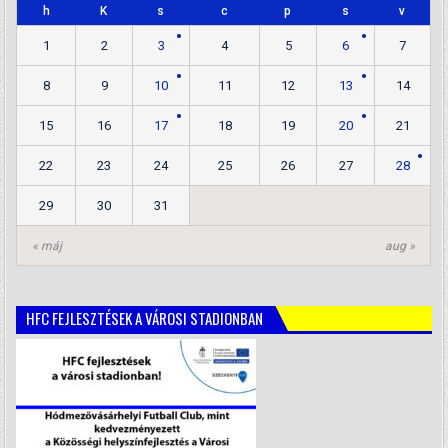
h
K
s
c
p
s
v
1
2
3
4
5
6
7
8
9
10
11
12
13
14
15
16
17
18
19
20
21
22
23
24
25
26
27
28
29
30
31
« máj
aug »
HFC FEJLESZTÉSEK A VÁROSI STADIONBAN