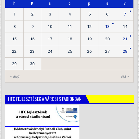
h
K
s
c
p
s
v
1
2
3
4
5
6
7
8
9
10
11
12
13
14
15
16
17
18
19
20
21
22
23
24
25
26
27
28
29
30
« aug
okt »
HFC FEJLESZTÉSEK A VÁROSI STADIONBAN