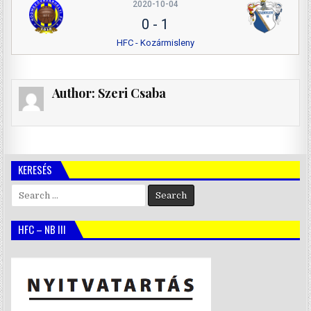
2020-10-04
0
-
1
HFC - Kozármisleny
Author:
Szeri Csaba
KERESÉS
Search
for:
HFC – NB III