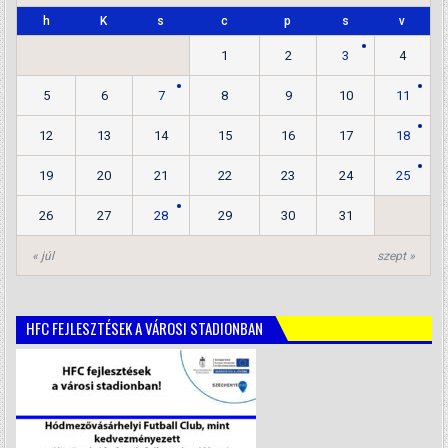
h
K
s
c
p
s
v
1
2
3
4
5
6
7
8
9
10
11
12
13
14
15
16
17
18
19
20
21
22
23
24
25
26
27
28
29
30
31
« júl
szept »
HFC FEJLESZTÉSEK A VÁROSI STADIONBAN