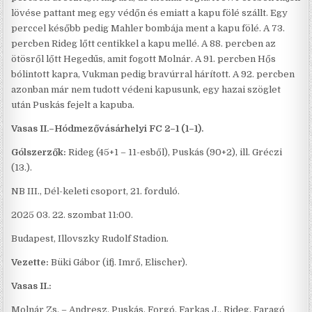
lövése pattant meg egy védőn és emiatt a kapu fölé szállt. Egy
perccel később pedig Mahler bombája ment a kapu fölé. A 73.
percben Rideg lőtt centikkel a kapu mellé. A 88. percben az
ötösről lőtt Hegedűs, amit fogott Molnár. A 91. percben Hős
bólintott kapra, Vukman pedig bravúrral hárított. A 92. percben
azonban már nem tudott védeni kapusunk, egy hazai szöglet
után Puskás fejelt a kapuba.
Vasas II.–Hódmezővásárhelyi FC 2–1 (1–1).
Gólszerzők:
Rideg (45+1 – 11-esből), Puskás (90+2), ill. Gréczi
(13.).
NB III., Dél-keleti csoport, 21. forduló.
2025 03. 22. szombat 11:00.
Budapest, Illovszky Rudolf Stadion.
Vezette:
Büki Gábor (ifj. Imrő, Elischer).
Vasas II.:
Molnár Zs. – Andresz, Puskás, Forgó, Farkas J., Rideg, Faragó