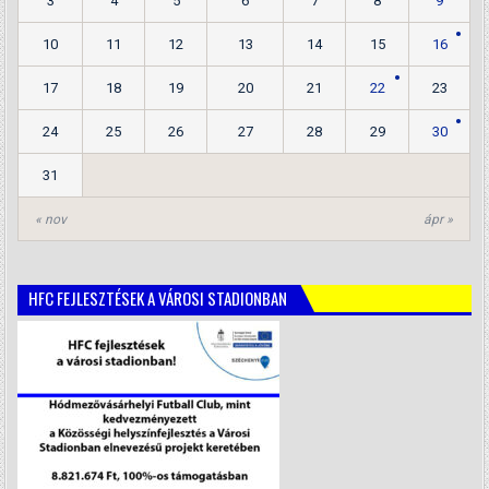
3
4
5
6
7
8
9
10
11
12
13
14
15
16
17
18
19
20
21
22
23
24
25
26
27
28
29
30
31
« nov
ápr »
HFC FEJLESZTÉSEK A VÁROSI STADIONBAN