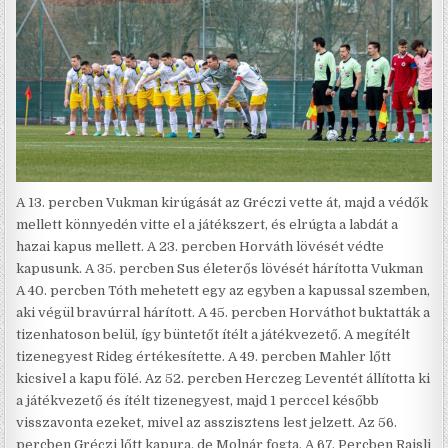
A 13. percben Vukman kirúgását az Gréczi vette át, majd a védők
mellett könnyedén vitte el a játékszert, és elrúgta a labdát a
hazai kapus mellett. A 23. percben Horváth lövését védte
kapusunk. A 35. percben Sus életerős lövését hárította Vukman
A 40. percben Tóth mehetett egy az egyben a kapussal szemben,
aki végül bravúrral hárított. A 45. percben Horváthot buktatták a
tizenhatoson belül, így büntetőt ítélt a játékvezető. A megítélt
tizenegyest Rideg értékesítette. A 49. percben Mahler lőtt
kicsivel a kapu fölé. Az 52. percben Herczeg Leventét állította ki
a játékvezető és ítélt tizenegyest, majd 1 perccel később
visszavonta ezeket, mivel az asszisztens lest jelzett. Az 56.
percben Gréczi lőtt kapura, de Molnár fogta. A 67. Percben Rajsli