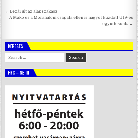
Bejegyzés
← Lezárult az alapszakasz
navigáció
A Makó és a Mórahalom csapata ellen is nagyot küzdött U19-es
együttesünk. →
KERESÉS
Search
for:
HFC – NB III