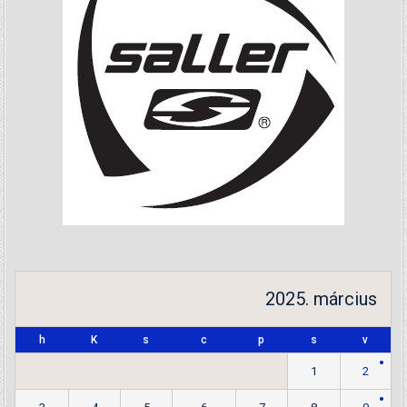
2025. március
h
K
s
c
p
s
v
1
2