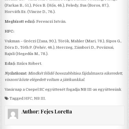
(Farkas B., 51.), Pócs B. (Hős, 46.), Feledy, Sus (Boros, 87.),
Horváth Sz. (Vincze D., 76.).
Megbízott edző:
Ferenczi István.
HFC:
Vukman – Gréczi (Zana, 90.), Török, Mahler (Mari, 78.), Sipos G.,
Dóra D., Tóth P. (Fehér, 46.), Herczeg, Zámbori D., Povázsai,
Rajsli (Hegedűs M., 78.).
Edző:
Szűcs Róbert.
Nyilatkozat:
Mindkét félidő hosszabbítása fájdalmasra sikeredett,
viszont közte elégedett voltam a játékunkkal.
Vasárnap a Csepel SC együttesét fogadja NB III-as együttesünk
Tagged
HFC
,
NB III.
Author:
Fejes Loretta