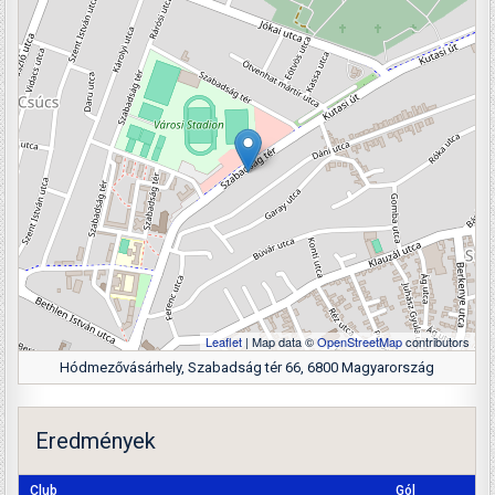
Leaflet
| Map data ©
OpenStreetMap
contributors
Hódmezővásárhely, Szabadság tér 66, 6800 Magyarország
Eredmények
Club
Gól