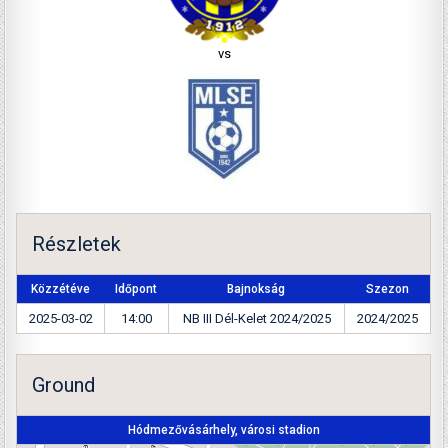
vs
Részletek
Közzétéve
Időpont
Bajnokság
Szezon
2025-03-02
14:00
NB III Dél-Kelet 2024/2025
2024/2025
Ground
Hódmezővásárhely, városi stadion