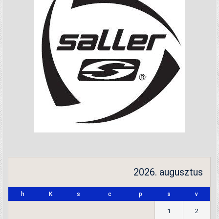
2026. augusztus
h
K
s
c
p
s
v
1
2