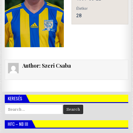
Életkor
28
Author:
Szeri Csaba
KERESÉS
Search
for:
HFC – NB III