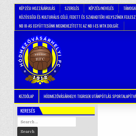
KÉPZÉSI HOZZÁJÁRULÁS
SZERELÉS
KÉPZÉS/NEVELÉS
TÁMOGA
KÖZÖSSÉGI ÉS KULTURÁLIS CÉLÚ, FEDETT ÉS SZABADTÉRI HELYSZÍNEK FEJLES
NB III-AS EGYÜTTESÜNK MEGNEHEZÍTETTE AZ NB I-ES MTK DOLGÁT.
KEZDŐLAP
HÓDMEZŐVÁSÁRHELYI TIGRISEK UTÁNPÓTLÁS SPORTALAPÍTV
KERESÉS
Search
for: