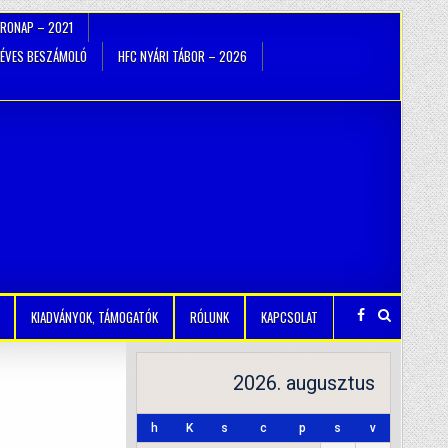
TRONAP – 2021
ÉVES BESZÁMOLÓ
HFC NYÁRI TÁBOR – 2026
KIADVÁNYOK, TÁMOGATÓK
RÓLUNK
KAPCSOLAT
2026. augusztus
h
K
s
c
p
s
v