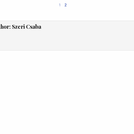
1
2
thor:
Szeri Csaba