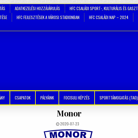
TÁS
ADATKEZELÉSI HOZZÁJÁRULÁS
HFC CSALÁDI SPORT-, KULTURÁLIS ÉS GASZ
ZTÉSE
HFC FEJLESZTÉSEK A VÁROSI STADIONBAN
HFC CSALÁDI NAP – 2024
ÁNY
CSAPATOK
PÁLYÁINK
FOCISULI KÉPZÉS
SPORTTÁMOGATÁS (TAO)
Monor
2020-07-23